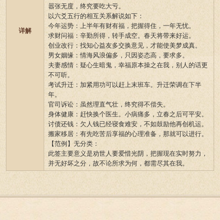
嚣张无度，终究要吃大亏。
以六爻五行的相互关系解说如下：
今年运势：上半年有财有福，把握得住，一年无忧。
详解
求财问福：辛勤所得，转手成空。春天将带来好运。
创业改行：找知心益友多交换意见，才能使美梦成真。
男女姻缘：情海风浪偏多，只因姿态高，要求多。
夫妻感情：疑心生暗鬼，幸福原本操之在我，别人的话更
不可听。
考试升迁：加紧用功可以赶上末班车。升迁荣调在下半
年。
官司诉讼：虽然理直气壮，终究得不偿失。
身体健康：赶快换个医生。小病痛多，立春之后可平安。
讨债还钱：欠人钱已经寝食难安，不如鼓励他再创机运。
搬家移居：有先吃苦后享福的心理准备，那就可以进行。
【范例】无分类：
此签主要意义是劝世人要爱惜光阴，把握现在实时努力，
并无好坏之分，故不论所求为何，都需尽其在我。