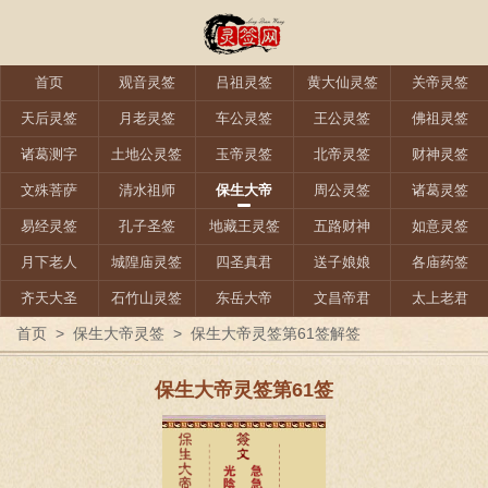
首页
观音灵签
吕祖灵签
黄大仙灵签
关帝灵签
天后灵签
月老灵签
车公灵签
王公灵签
佛祖灵签
诸葛测字
土地公灵签
玉帝灵签
北帝灵签
财神灵签
文殊菩萨
清水祖师
保生大帝
周公灵签
诸葛灵签
易经灵签
孔子圣签
地藏王灵签
五路财神
如意灵签
月下老人
城隍庙灵签
四圣真君
送子娘娘
各庙药签
齐天大圣
石竹山灵签
东岳大帝
文昌帝君
太上老君
首页
>
保生大帝灵签
>
保生大帝灵签第61签解签
保生大帝灵签第61签