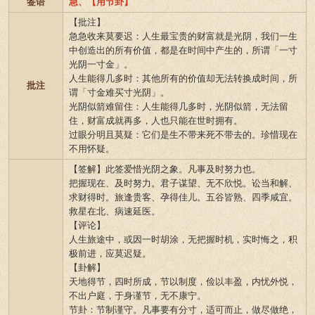
签语
急、【用节卦】
【批注】
急急收来莫要迟：人生最宝贵的财富就是光阴，我们一生
中创造出的所有价值，都是在时间中产生的，所谓「一寸
光阴一寸金」。
人生能得几多时：其他所有的价值却无法转换成时间，所
批注
谓「寸金难买寸光阴」。
光阴似箭难留住：人生能得几多时，光阴似箭，无法留
住，财富成就再多，人也只能在世时拥有。
过眼分明且莫疑：它们是生不带来死不带去的。珍惜现在
不用怀疑。
【签解】此签爱惜光阴之象。凡事及时努力也。
把握现在、及时努力。君子谋望、无不欣悦。讼当和解、
求财得时。旅逢贵客、孕得佳儿。五谷皆熟、四季咸宜。
救星在北、病速延医。
【评论】
人生旅途中，或因一时胡涂，无把握时机，实时悔之，积
极前进，应莫迟疑。
【卦解】
天地得节，四时所成，节以制度，俭以丰盈，内忧外悦，
不出户庭，于身谨节，无不康宁。
节卦：节制谨守。凡事要有分寸，适可而止，做尽做绝，