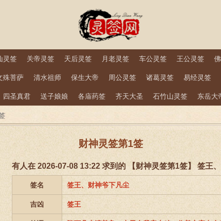
仙灵签
关帝灵签
天后灵签
月老灵签
车公灵签
王公灵签
佛
文殊菩萨
清水祖师
保生大帝
周公灵签
诸葛灵签
易经灵签
四圣真君
送子娘娘
各庙药签
齐天大圣
石竹山灵签
东岳大
签
财神灵签第1签
有人在 2026-07-08 13:22 求到的 【财神灵签第1签】 
签名
签王、财神爷下凡尘
吉凶
签王