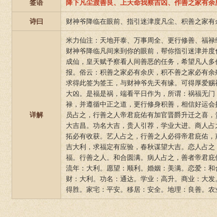
签语
降下凡尘渡善良、上天命我察吉凶、作善之家有余
诗曰
财神爷降临在眼前、指引迷津度凡尘、积善之家有
米力仙注：天地开泰、万事周全、更行修善、福禄
财神爷降临凡间来到你的眼前，帮你指引迷津并度
成仙，皇天赋予察看人间善恶的任务，希望凡人多
报。俗云：积善之家必有余庆，积不善之家必有余
求得此签为签王，与财神爷先天有缘。可得厚爱赐
大凶。是福是祸，端看平日作为，所谓：祸福无门
禄，并遵循中正之道，更行修身积善，相信好运会
详解
员占之，行善之人帝君庇佑有加官晋爵升迁之喜，
大吉昌。功名大吉，贵人引荐，学业大进。商人占
拓必有收获。艺人占之，行善之人必得帝君庇佑，
吉大利，求福定有应验，春秋谋望大吉。恋人占之
福。行善之人。和合圆满。病人占之，善者帝君庇
流年：大利。愿望：顺利。婚姻：美满。恋爱：和
财：大利。功名：通达。学业：高升。商业：大发
得胜。家宅：平安。移居：安全。地理：良善。农