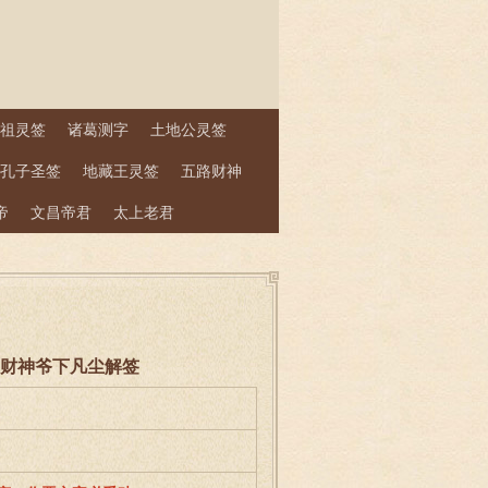
祖灵签
诸葛测字
土地公灵签
孔子圣签
地藏王灵签
五路财神
帝
文昌帝君
太上老君
签王、财神爷下凡尘解签