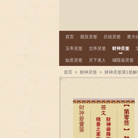
首页
观音灵签
吕祖灵签
黄大
玉帝灵签
北帝灵签
财神灵签
如意灵签
月下老人
城隍庙灵签
首页
>
财神灵签
>
财神灵签第1签解