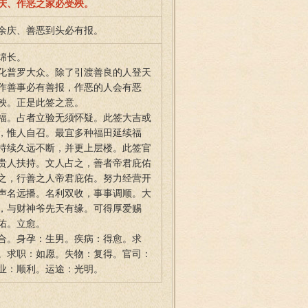
庆、作恶之家必受殃。
余庆、善恶到头必有报。
绵长。
化普罗大众。除了引渡善良的人登天
作善事必有善报，作恶的人会有恶
殃。正是此签之意。
福。占者立验无须怀疑。此签大吉或
，惟人自召。最宜多种福田延续福
持续久远不断，并更上层楼。此签官
贵人扶持。文人占之，善者帝君庇佑
之，行善之人帝君庇佑。努力经营开
声名远播。名利双收，事事调顺。大
，与财神爷先天有缘。可得厚爱赐
佑。立愈。
合。身孕：生男。疾病：得愈。求
。求职：如愿。失物：复得。官司：
业：顺利。运途：光明。