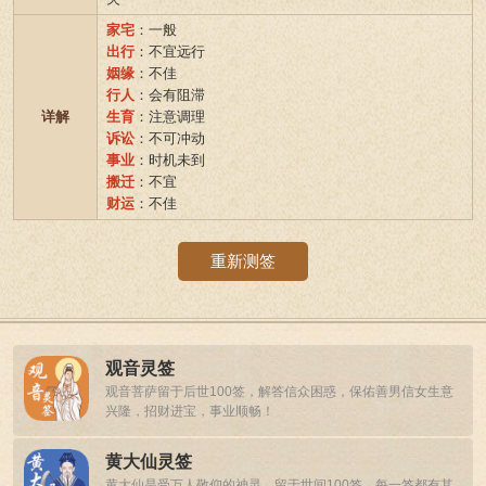
家宅
：一般
出行
：不宜远行
姻缘
：不佳
行人
：会有阻滞
详解
生育
：注意调理
诉讼
：不可冲动
事业
：时机未到
搬迁
：不宜
财运
：不佳
重新测签
观音灵签
观音菩萨留于后世100签，解答信众困惑，保佑善男信女生意
兴隆，招财进宝，事业顺畅！
黄大仙灵签
黄大仙是受万人敬仰的神灵，留于世间100签，每一签都有其