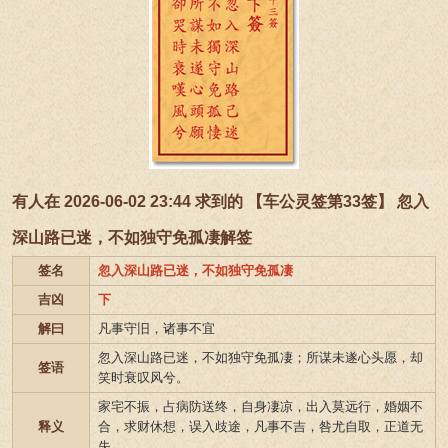
有人在 2026-06-02 23:44 求到的 【车公灵签第33签】 忽入
深山路已迷，不如独守免孤凄解签
签名
忽入深山路已迷，不如独守免孤凄
吉凶
下
解曰
凡事守旧，诸事不宜
忽入深山路已迷，不如独守免孤凄；所谋未遂心头愿，却
签语
笑时衰叹风兮。
家宅不振，占病防送终，自身凄凉，出入莫远行，婚姻不
释义
合，求财休想，误入歧途，凡事不吉，咎尤自取，正道无
失