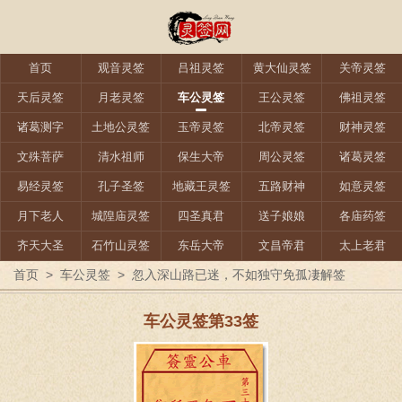
首页
观音灵签
吕祖灵签
黄大仙灵签
关帝灵签
天后灵签
月老灵签
车公灵签
王公灵签
佛祖灵签
诸葛测字
土地公灵签
玉帝灵签
北帝灵签
财神灵签
文殊菩萨
清水祖师
保生大帝
周公灵签
诸葛灵签
易经灵签
孔子圣签
地藏王灵签
五路财神
如意灵签
月下老人
城隍庙灵签
四圣真君
送子娘娘
各庙药签
齐天大圣
石竹山灵签
东岳大帝
文昌帝君
太上老君
首页
>
车公灵签
>
忽入深山路已迷，不如独守免孤凄解签
车公灵签第33签