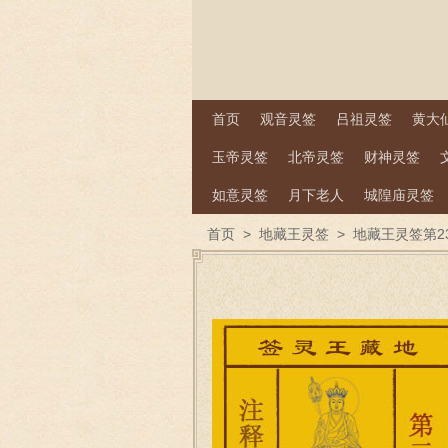
首页
观音灵签
吕祖灵签
黄大
玉帝灵签
北帝灵签
财神灵签
如意灵签
月下老人
城隍庙灵签
首页
>
地藏王灵签
>
地藏王灵签第2