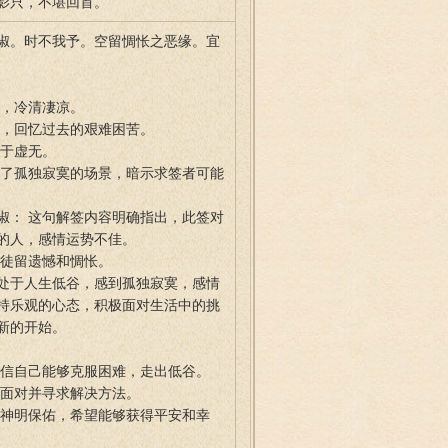
影只，不堪回首。
淑。时不我予。空留惆怅之恶缘。宜
寞，冷清凄凉。
事，回忆过去的艰难困苦。
归于虚无。
绘了孤独寂寞的场景，暗示求签者可能
淑： 这句解签内容明确指出，此签对
的人，感情运势不佳。
能徒留遗憾和惆怅。
处于人生低谷，感到孤独寂寞，感情
持乐观的心态，积极面对生活中的挑
新的开始。
相信自己能够克服困难，走出低谷。
地面对并寻求解决方法。
求神明保佑，希望能够获得平安和幸