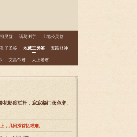
祖灵签
诸葛测字
土地公灵签
孔子圣签
地藏王灵签
五路财神
帝
文昌帝君
太上老君
签】 南楼花影度栏杆，寂寂柴门夜色寒。
月上，几回搔首忆艰难。