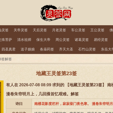
仙灵签
关帝灵签
天后灵签
月老灵签
车公灵签
王公灵签
佛
文殊菩萨
清水祖师
保生大帝
周公灵签
诸葛灵签
易经灵签
四圣真君
送子娘娘
各庙药签
齐天大圣
石竹山灵签
东岳大
3签解签
地藏王灵签第23签
有人在 2026-07-08 08:09 求到的 【地藏王灵签第23
漫卷朱帘明月上，几回搔首忆艰难。解签
诗曰
南楼花影度栏杆，寂寂柴门夜色寒。 漫卷朱帘明