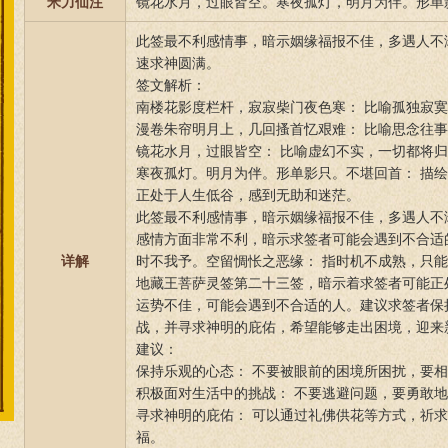
米力仙注
镜花水月，过眼皆空。寒夜孤灯，明月为伴。形单
此签最不利感情事，暗示姻缘福报不佳，多遇人不
速求神圆满。
签文解析：
南楼花影度栏杆，寂寂柴门夜色寒： 比喻孤独寂
漫卷朱帘明月上，几回搔首忆艰难： 比喻思念往
镜花水月，过眼皆空： 比喻虚幻不实，一切都将
寒夜孤灯。明月为伴。形单影只。不堪回首： 描
正处于人生低谷，感到无助和迷茫。
此签最不利感情事，暗示姻缘福报不佳，多遇人不
感情方面非常不利，暗示求签者可能会遇到不合适
详解
时不我予。空留惆怅之恶缘： 指时机不成熟，只
地藏王菩萨灵签第二十三签，暗示着求签者可能正
运势不佳，可能会遇到不合适的人。建议求签者保
战，并寻求神明的庇佑，希望能够走出困境，迎来
建议：
保持乐观的心态： 不要被眼前的困境所困扰，要
积极面对生活中的挑战： 不要逃避问题，要勇敢
寻求神明的庇佑： 可以通过礼佛供花等方式，祈
福。