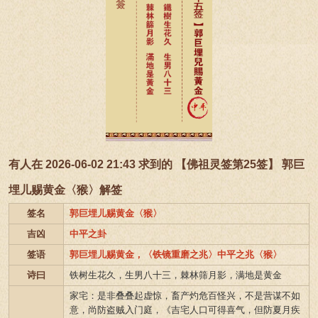
有人在 2026-06-02 21:43 求到的 【佛祖灵签第25签】 郭巨
埋儿赐黄金〈猴〉解签
签名
郭巨埋儿赐黄金〈猴〉
吉凶
中平之卦
签语
郭巨埋儿赐黄金，〈铁镜重磨之兆〉中平之兆〈猴〉
诗曰
铁树生花久，生男八十三，棘林筛月影，满地是黄金
家宅：是非叠叠起虚惊，畜产灼危百怪兴，不是营谋不如
意，尚防盗贼入门庭，《吉宅人口可得喜气，但防夏月疾