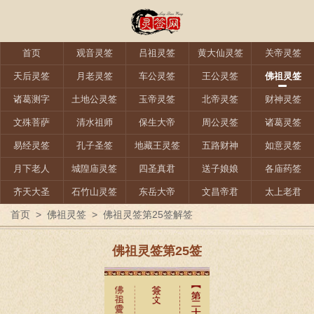
首页
观音灵签
吕祖灵签
黄大仙灵签
关帝灵签
天后灵签
月老灵签
车公灵签
王公灵签
佛祖灵签
诸葛测字
土地公灵签
玉帝灵签
北帝灵签
财神灵签
文殊菩萨
清水祖师
保生大帝
周公灵签
诸葛灵签
易经灵签
孔子圣签
地藏王灵签
五路财神
如意灵签
月下老人
城隍庙灵签
四圣真君
送子娘娘
各庙药签
齐天大圣
石竹山灵签
东岳大帝
文昌帝君
太上老君
首页
>
佛祖灵签
>
佛祖灵签第25签解签
佛祖灵签第25签