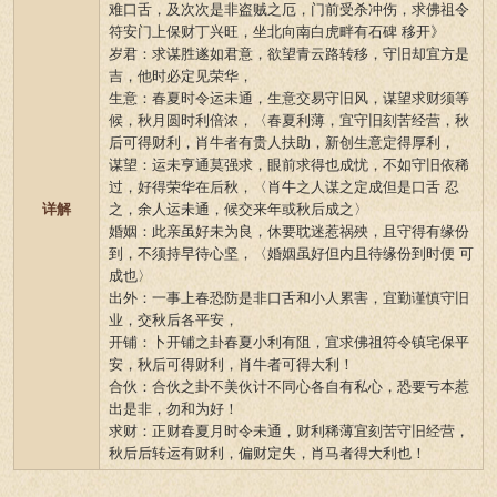
难口舌，及次次是非盗贼之厄，门前受杀冲伤，求佛祖令
符安门上保财丁兴旺，坐北向南白虎畔有石碑 移开》
岁君：求谋胜遂如君意，欲望青云路转移，守旧却宜方是
吉，他时必定见荣华，
生意：春夏时令运未通，生意交易守旧风，谋望求财须等
候，秋月圆时利倍浓，〈春夏利薄，宜守旧刻苦经营，秋
后可得财利，肖牛者有贵人扶助，新创生意定得厚利，
谋望：运未亨通莫强求，眼前求得也成忧，不如守旧依稀
过，好得荣华在后秋，〈肖牛之人谋之定成但是口舌 忍
详解
之，余人运未通，候交来年或秋后成之〉
婚姻：此亲虽好未为良，休要耽迷惹祸殃，且守得有缘份
到，不须持早待心坚，〈婚姻虽好但内且待缘份到时便 可
成也〉
出外：一事上春恐防是非口舌和小人累害，宜勤谨慎守旧
业，交秋后各平安，
开铺：卜开铺之卦春夏小利有阻，宜求佛祖符令镇宅保平
安，秋后可得财利，肖牛者可得大利！
合伙：合伙之卦不美伙计不同心各自有私心，恐要亏本惹
出是非，勿和为好！
求财：正财春夏月时令未通，财利稀薄宜刻苦守旧经营，
秋后后转运有财利，偏财定失，肖马者得大利也！