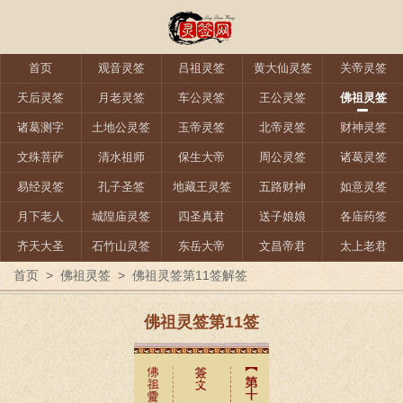
首页
观音灵签
吕祖灵签
黄大仙灵签
关帝灵签
天后灵签
月老灵签
车公灵签
王公灵签
佛祖灵签
诸葛测字
土地公灵签
玉帝灵签
北帝灵签
财神灵签
文殊菩萨
清水祖师
保生大帝
周公灵签
诸葛灵签
易经灵签
孔子圣签
地藏王灵签
五路财神
如意灵签
月下老人
城隍庙灵签
四圣真君
送子娘娘
各庙药签
齐天大圣
石竹山灵签
东岳大帝
文昌帝君
太上老君
首页
>
佛祖灵签
>
佛祖灵签第11签解签
佛祖灵签第11签