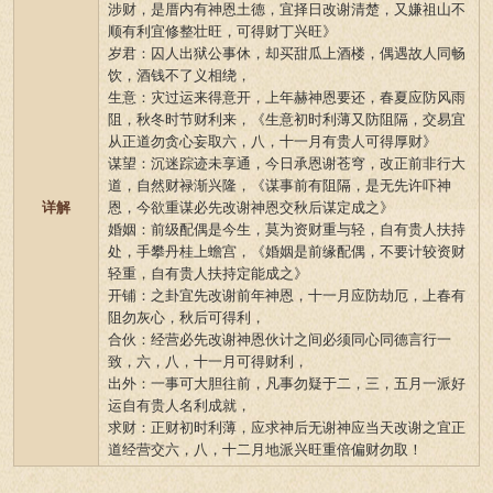
涉财，是厝内有神恩土德，宜择日改谢清楚，又嫌祖山不
顺有利宜修整壮旺，可得财丁兴旺》
岁君：囚人出狱公事休，却买甜瓜上酒楼，偶遇故人同畅
饮，酒钱不了义相绕，
生意：灾过运来得意开，上年赫神恩要还，春夏应防风雨
阻，秋冬时节财利来，《生意初时利薄又防阻隔，交易宜
从正道勿贪心妄取六，八，十一月有贵人可得厚财》
谋望：沉迷踪迹未享通，今日承恩谢苍穹，改正前非行大
道，自然财禄渐兴隆，《谋事前有阻隔，是无先许吓神
详解
恩，今欲重谋必先改谢神恩交秋后谋定成之》
婚姻：前级配偶是今生，莫为资财重与轻，自有贵人扶持
处，手攀丹桂上蟾宫，《婚姻是前缘配偶，不要计较资财
轻重，自有贵人扶持定能成之》
开铺：之卦宜先改谢前年神恩，十一月应防劫厄，上春有
阻勿灰心，秋后可得利，
合伙：经营必先改谢神恩伙计之间必须同心同德言行一
致，六，八，十一月可得财利，
出外：一事可大胆往前，凡事勿疑于二，三，五月一派好
运自有贵人名利成就，
求财：正财初时利薄，应求神后无谢神应当天改谢之宜正
道经营交六，八，十二月地派兴旺重倍偏财勿取！