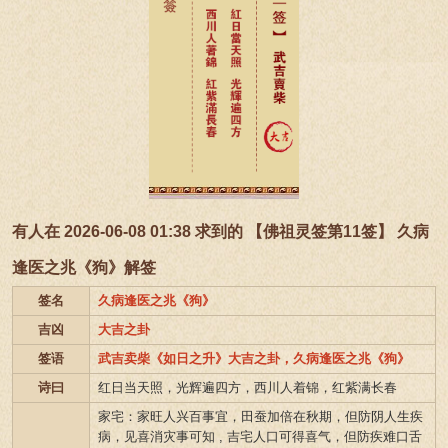
有人在 2026-06-08 01:38 求到的 【佛祖灵签第11签】 久病
逢医之兆《狗》解签
签名
久病逢医之兆《狗》
吉凶
大吉之卦
签语
武吉卖柴《如日之升》大吉之卦，久病逢医之兆《狗》
诗曰
红日当天照，光辉遍四方，西川人着锦，红紫满长春
家宅：家旺人兴百事宜，田蚕加倍在秋期，但防阴人生疾
病，见喜消灾事可知 , 吉宅人口可得喜气，但防疾难口舌