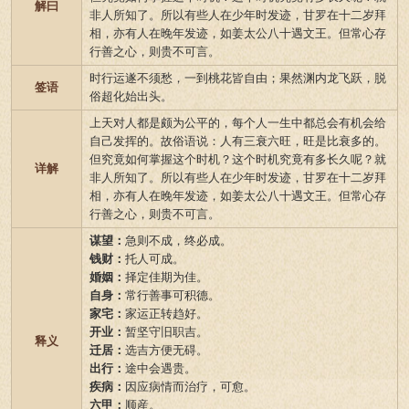
解曰
非人所知了。所以有些人在少年时发迹，甘罗在十二岁拜
相，亦有人在晚年发迹，如姜太公八十遇文王。但常心存
行善之心，则贵不可言。
时行运遂不须愁，一到桃花皆自由；果然渊内龙飞跃，脱
签语
俗超化始出头。
上天对人都是颇为公平的，每个人一生中都总会有机会给
自己发挥的。故俗语说：人有三衰六旺，旺是比衰多的。
但究竟如何掌握这个时机？这个时机究竟有多长久呢？就
详解
非人所知了。所以有些人在少年时发迹，甘罗在十二岁拜
相，亦有人在晚年发迹，如姜太公八十遇文王。但常心存
行善之心，则贵不可言。
谋望：
急则不成，终必成。
钱财：
托人可成。
婚姻：
择定佳期为佳。
自身：
常行善事可积德。
家宅：
家运正转趋好。
开业：
暂坚守旧职吉。
释义
迁居：
选吉方便无碍。
出行：
途中会遇贵。
疾病：
因应病情而治疗，可愈。
六甲：
顺産。