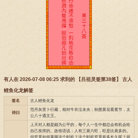
有人在 2026-07-08 06:25 求到的 【吕祖灵签第38签】 古人
鲤鱼化龙解签
签名
古人鲤鱼化龙
范丹灰里卜行藏，相对牛衣泣未央；秋图黄花看冕节，太
诗曰
公八十遇文王。
上天对人都是颇为公平的，每个人一生中都总会有机会给
自己发挥的。故俗语说：人有三衰六旺，旺是比衰多的。
但究竟如何掌握这个时机？这个时机究竟有多长久呢？就