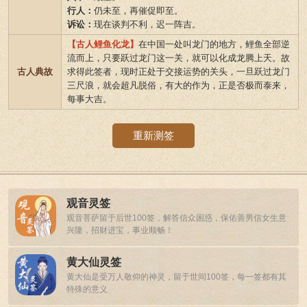
行人：
仍未至，再催促即至。
诉讼：
现在谈判不利，迟一阵吉。
【古人鲤鱼化龙】
在中国一处叫龙门的地方，鲤鱼全部逆
流而上，只要跃过龙门这一关，就可以化成龙腾上天。故
古人典故
求得此签者，现时正处于交接运势的关头，一旦跃过龙门
三尺浪，就会超凡脱俗，有大的作为，正是否极而泰来，
每事大吉。
重新测签
观音灵签
观音菩萨留于后世100签，解答信众困惑，保佑善男信女生意
兴隆，招财进宝，事业顺畅！
黄大仙灵签
黄大仙是受万人敬仰的神灵，留于世间100签，每一签都有其
特殊的意义