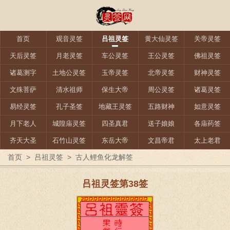
首页
观音灵签
吕祖灵签
黄大仙灵签
关帝灵签
天后灵签
月老灵签
车公灵签
王公灵签
佛祖灵签
诸葛测字
土地公灵签
玉帝灵签
北帝灵签
财神灵签
文殊菩萨
清水祖师
保生大帝
周公灵签
诸葛灵签
易经灵签
孔子圣签
地藏王灵签
五路财神
如意灵签
月下老人
城隍庙灵签
四圣真君
送子娘娘
各庙药签
齐天大圣
石竹山灵签
东岳大帝
文昌帝君
太上老君
首页
>
吕祖灵签
>
古人鲤鱼化龙解签
吕祖灵签第38签