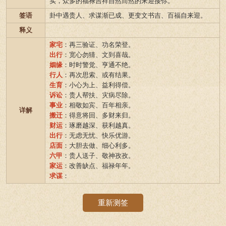
实，众多的福禄吉祥自然而然的来迎接你。
签语
卦中遇贵人、求谋渐已成、更变文书吉、百福自来迎。
释义
家宅
：再三验证、功名荣登。
出行
：宽心勿猜、文到喜哉。
姻缘
：时时警觉、亨通不绝。
行人
：再次思索、或有结果。
生育
：小心为上、益利得偿。
诉讼
：贵人帮扶、灾病尽除。
事业
：相敬如宾、百年相亲。
详解
搬迁
：得意将回、多财来归。
财运
：琢磨越深、获利越真。
出行
：无虑无忧、快乐优游。
店面
：大胆去做、细心利多。
六甲
：贵人送子、敬神孜孜。
家运
：改善缺点、福禄年年。
求谋
：
重新测签