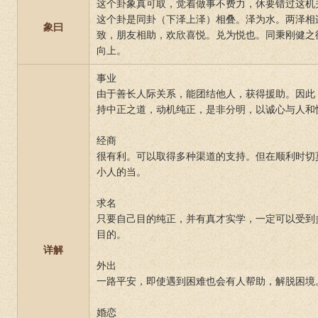
这个卦象真可取，觉着做事不费力，休要错过这机
这个卦是同卦（下泽上泽）相叠。泽为水。两泽相
象曰
致，朋友相助，欢欣喜悦。兑为悦也。同秉刚健之
向上。
事业
由于善长人际关系，能团结他人，获得援助。因此
持中正之道，动机纯正，是非分明，以诚心与人和
经商
很有利。可以取得多种渠道的支持。但在顺利时切
小人的当。
求名
只要自己目的纯正，并有真才实学，一定可以受到
目的。
详解
外出
一路平安，即使遇到困难也会有人帮助，解脱困境
婚恋