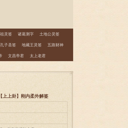
祖灵签
诸葛测字
土地公灵签
孔子圣签
地藏王灵签
五路财神
帝
文昌帝君
太上老君
 泽卦【上上卦】刚内柔外解签