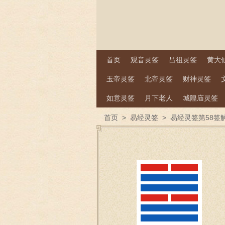
首页
观音灵签
吕祖灵签
黄大
玉帝灵签
北帝灵签
财神灵签
如意灵签
月下老人
城隍庙灵签
首页
>
易经灵签
>
易经灵签第58签