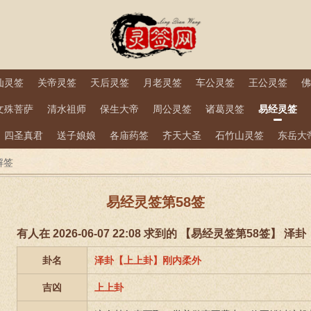
仙灵签
关帝灵签
天后灵签
月老灵签
车公灵签
王公灵签
佛
文殊菩萨
清水祖师
保生大帝
周公灵签
诸葛灵签
易经灵签
四圣真君
送子娘娘
各庙药签
齐天大圣
石竹山灵签
东岳大
解签
易经灵签第58签
有人在 2026-06-07 22:08 求到的 【易经灵签第58签】
卦名
泽卦【上上卦】刚内柔外
吉凶
上上卦