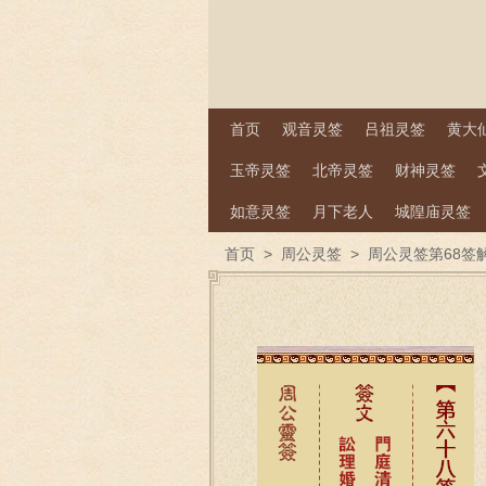
首页
观音灵签
吕祖灵签
黄大
玉帝灵签
北帝灵签
财神灵签
如意灵签
月下老人
城隍庙灵签
首页
>
周公灵签
>
周公灵签第68签