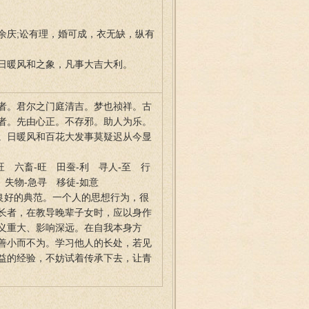
余庆;讼有理，婚可成，衣无缺，纵有
日暖风和之象，凡事大吉大利。
者。君尔之门庭清吉。梦也祯祥。古
者。先由心正。不存邪。助人为乐。
。日暖风和百花大发事莫疑迟从今显
旺 六畜-旺 田蚕-利 寻人-至 行
 失物-急寻 移徒-如意
良好的典范。一个人的思想行为，很
长者，在教导晚辈子女时，应以身作
义重大、影响深远。在自我本身方
善小而不为。学习他人的长处，若见
益的经验，不妨试着传承下去，让青