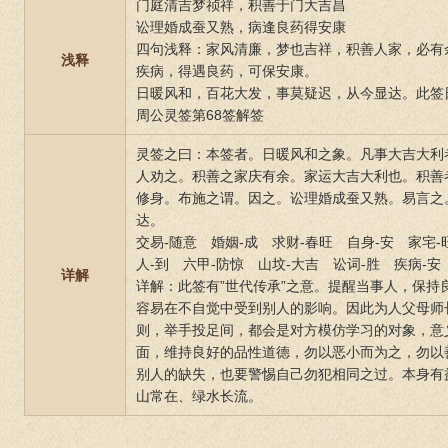
门庭清吉梦祯祥，积善于门大吉昌
讼理婚成蚕又熟，病逢良药得安康
四句浅释：家风清廉，梦也吉祥，积善人家，必有
浅释
疾病，得遇良药，可保安康。
日暖风和，百花大发，事莫疑迟，从今显达。此签
周公灵签第68签解签
灵签之曰：本签者。日暖风和之象。凡事大吉大利
人劝之。积善之家庆有余。家运大吉大利也。积善
修身。布施之谓。因之。讼理婚成蚕又熟。易言之
达。
交易-随意 婚姻-成 求财-春旺 自身-安 家宅-
人-到 六甲-防惊 山坟-大吉 讼词-胜 疾病-安
详解
详解：此签有”世代传承”之意。提醒当事人，保持
容易在不自觉中受到别人的影响。因此为人父母师
则，举手投足间，都会是对方模仿学习的对象，意
面，维持良好的品性道德，勿以恶小而为之，勿以
别人的缺失，也要警惕自己勿犯相同之过。本身有
山常在、绿水长流。