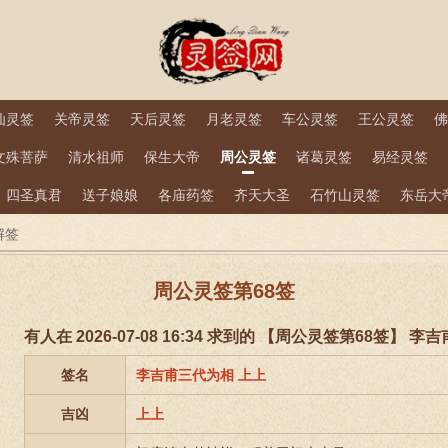
仙灵签
关帝灵签
天后灵签
月老灵签
车公灵签
王公灵签
佛
文殊菩萨
清水祖师
保生大帝
周公灵签
诸葛灵签
易经灵签
四圣真君
送子娘娘
各庙药签
齐天大圣
石竹山灵签
东岳大
解签
周公灵签第68签
有人在 2026-07-08 16:34 求到的 【周公灵签第68签】 
签名
李吉甫三代为相 上上
吉凶
上上