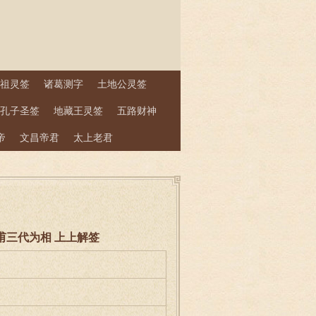
祖灵签
诸葛测字
土地公灵签
孔子圣签
地藏王灵签
五路财神
帝
文昌帝君
太上老君
李吉甫三代为相 上上解签