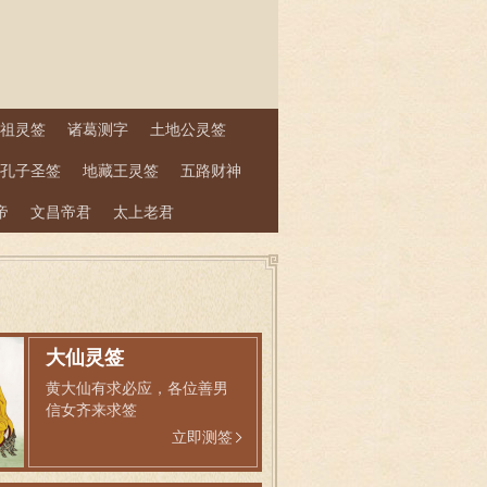
祖灵签
诸葛测字
土地公灵签
孔子圣签
地藏王灵签
五路财神
帝
文昌帝君
太上老君
大仙灵签
黄大仙有求必应，各位善男
信女齐来求签
立即测签