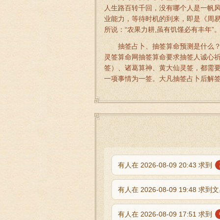
人生路百转千回，没有哪个人是一帆
业能力，等待时机的到来，即是《周易
所说：“农果力耕,虽有饥馑必有丰年
抽签占卜、抽签算命预测是什么
灵签算命网抽签算命要求抽签人诚心
签）、诸葛算神、黄大仙灵签，都需
一项事情为一签。大凡抽签占卜后解
有人在 2026-08-09 20:43 求到
有人在 2026-08-09 19:48 
有人在 2026-08-09 17:51 求到