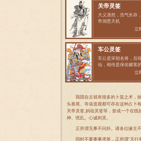
关帝灵签
大义凛然，浩气长存
帝洞悉天机
立
车公灵签
车公是宋朝名将，后
仙，相传是保佑赌客
立
我国自古就有很多的卜筮之术，
头巷尾、寺庙道观都可存在这种占卜有
关帝灵签,妈祖灵签等，形成一个在线
神、慌乱。心诚则灵。
正所谓无事不问卦。请各位缘主
同时不要事事求签，正所谓“天行