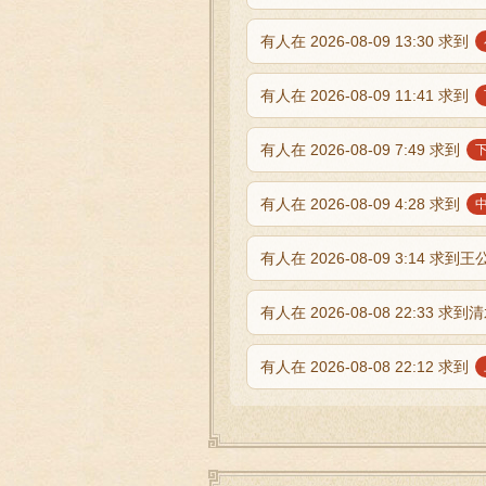
有人在 2026-08-09 13:30 求到
有人在 2026-08-09 11:41 求到
有人在 2026-08-09 7:49 求到
有人在 2026-08-09 4:28 求到
有人在 2026-08-09 3:14 求
有人在 2026-08-08 22:33 
有人在 2026-08-08 22:12 求到