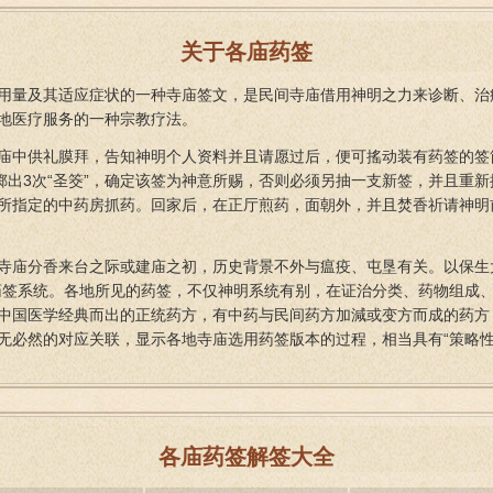
关于各庙药签
用量及其适应症状的一种寺庙签文，是民间寺庙借用神明之力来诊断、治
地医疗服务的一种宗教疗法。
庙中供礼膜拜，告知神明个人资料并且请愿过后，便可搖动装有药签的签
续掷出3次“圣筊”，确定该签为神意所赐，否则必须另抽一支新签，并且重
所指定的中药房抓药。回家后，在正厅煎药，面朝外，并且焚香祈请神明
。
寺庙分香来台之际或建庙之初，历史背景不外与瘟疫、屯垦有关。以保生
药签系统。各地所见的药签，不仅神明系统有别，在证治分类、药物组成
中国医学经典而出的正统药方，有中药与民间药方加減或变方而成的药方
无必然的对应关联，显示各地寺庙选用药签版本的过程，相当具有“策略性
各庙药签解签大全