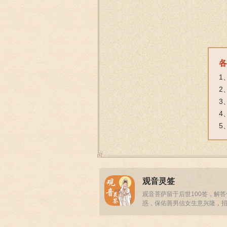
各
1
2
3
4
5
观音灵签
观音菩萨留于后世100签，解
惑，保佑善男信女生意兴隆，
事业顺畅！