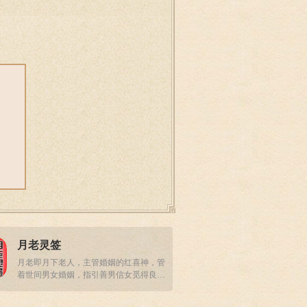
月老灵签
月老即月下老人，主管婚姻的红喜神，管
着世间男女婚姻，指引善男信女觅得良
缘，收获真爱