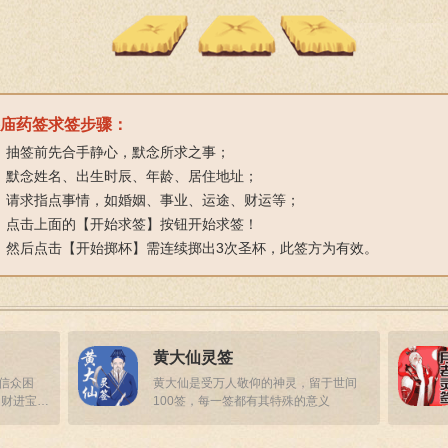
庙药签求签步骤：
、抽签前先合手静心，默念所求之事；
、默念姓名、出生时辰、年龄、居住地址；
、请求指点事情，如婚姻、事业、运途、财运等；
、点击上面的【开始求签】按钮开始求签！
、然后点击【开始掷杯】需连续掷出3次圣杯，此签方为有效。
黄大仙灵签
答信众困
黄大仙是受万人敬仰的神灵，留于世间
招财进宝，
100签，每一签都有其特殊的意义