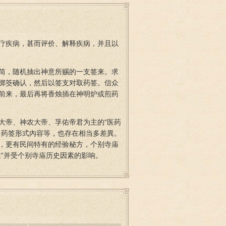
疗疾病，甚而评价、解释疾病，并且以
筒，随机抽出神意所赐的一支签来。求
新掷筊确认，然后以签支对取药签。信众
前来，最后再将香烛插在神明炉或煎药
大帝、神农大帝、孚佑帝君为主的“医药
、药签形式內容等，也存在相当多差異。
，更有民间特有的经验秘方，个别寺庙
”并受个别寺庙历史因素的影响。