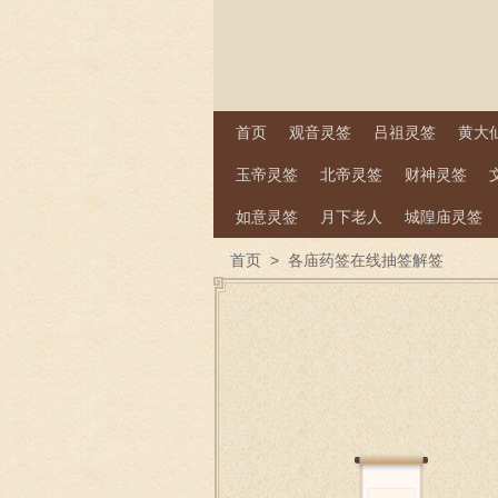
首页
观音灵签
吕祖灵签
黄大
玉帝灵签
北帝灵签
财神灵签
如意灵签
月下老人
城隍庙灵签
首页
>
各庙药签在线抽签解签