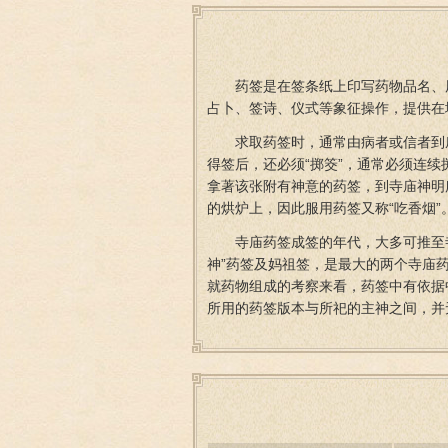
药签是在签条纸上印写药物品名、
占卜、签诗、仪式等象征操作，提供在
求取药签时，通常由病者或信者到
得签后，还必须“掷筊”，通常必须连
拿著该张附有神意的药签，到寺庙神明
的烘炉上，因此服用药签又称“吃香烟”
寺庙药签成签的年代，大多可推至
神”药签及妈祖签，是最大的两个寺庙
就药物组成的考察来看，药签中有依据
所用的药签版本与所祀的主神之间，并