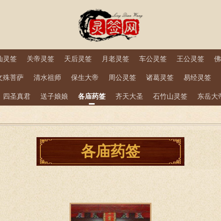
仙灵签
关帝灵签
天后灵签
月老灵签
车公灵签
王公灵签
佛
文殊菩萨
清水祖师
保生大帝
周公灵签
诸葛灵签
易经灵签
四圣真君
送子娘娘
各庙药签
齐天大圣
石竹山灵签
东岳大
各庙药签