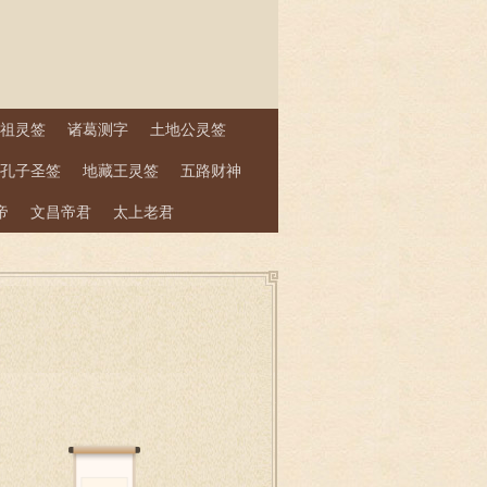
祖灵签
诸葛测字
土地公灵签
孔子圣签
地藏王灵签
五路财神
帝
文昌帝君
太上老君