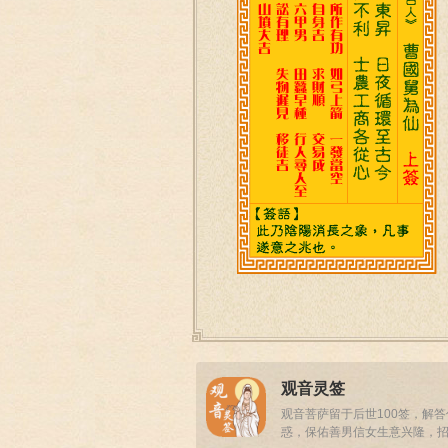
观音灵签
观音菩萨留于后世100签，解
惑，保佑善男信女生意兴隆，