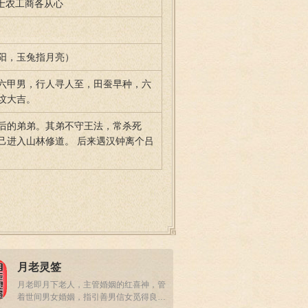
 士农工商各从心
阳，玉兔指月亮）
六甲男，行人寻人至，田蚕早种，六
坟大吉。
后的弟弟。其弟不守王法，常杀死
己进入山林修道。 后来遇汉钟离个吕
月老灵签
月老即月下老人，主管婚姻的红喜神，管
着世间男女婚姻，指引善男信女觅得良