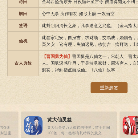
诗曰
金乌西坠兔东升 日夜循环至古今 僧道得知无不利
解曰
心中无事 所作有功 如弓上箭 一发当空
签语
此卦阴阳消长之象，凡事遂意之兆也。（金乌指太
此签家宅安，自身吉，求财顺，交易成，婚姻合，
仙机
畜欠安，讼有理，失物迟见，移徙吉，病拜送，山
【曹国舅为仙】
曹国舅是八仙之一，宋朝人，曹太
古人典故
人。国舅深感耻辱，于是散尽家财，周济穷人，自
洞宾，得到指点而成仙。《八仙》故事
重新测签
黄大仙灵签
答信众困
黄大仙是受万人敬仰的神灵，留于世间
招财进宝，
100签，每一签都有其特殊的意义