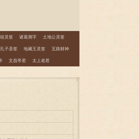
祖灵签
诸葛测字
土地公灵签
孔子圣签
地藏王灵签
五路财神
帝
文昌帝君
太上老君