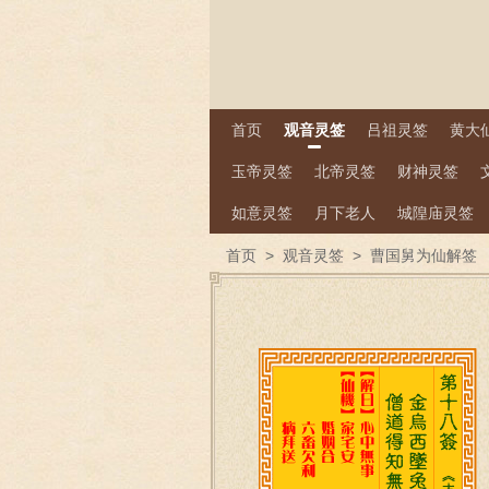
首页
观音灵签
吕祖灵签
黄大
玉帝灵签
北帝灵签
财神灵签
如意灵签
月下老人
城隍庙灵签
首页
>
观音灵签
>
曹国舅为仙解签