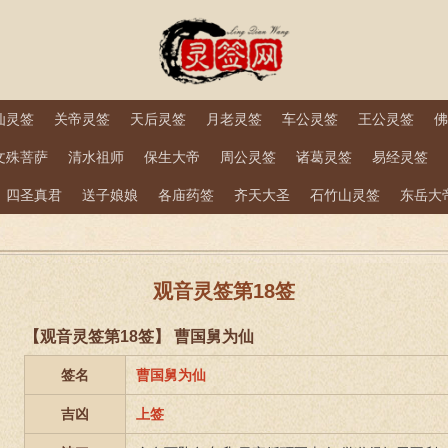
仙灵签
关帝灵签
天后灵签
月老灵签
车公灵签
王公灵签
佛
文殊菩萨
清水祖师
保生大帝
周公灵签
诸葛灵签
易经灵签
四圣真君
送子娘娘
各庙药签
齐天大圣
石竹山灵签
东岳大
观音灵签第18签
【观音灵签第18签】 曹国舅为仙
签名
曹国舅为仙
吉凶
上签