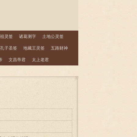
祖灵签
诸葛测字
土地公灵签
孔子圣签
地藏王灵签
五路财神
帝
文昌帝君
太上老君