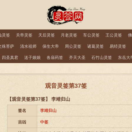
仙灵签
关帝灵签
天后灵签
月老灵签
车公灵签
王公灵签
佛
文殊菩萨
清水祖师
保生大帝
周公灵签
诸葛灵签
易经灵签
四圣真君
送子娘娘
各庙药签
齐天大圣
石竹山灵签
东岳大
观音灵签第37签
【观音灵签第37签】 李靖归山
签名
李靖归山
吉凶
中签