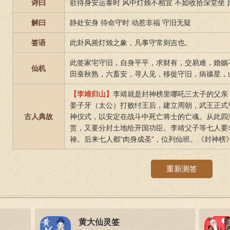
诗曰
欲待身安运泰时 风中灯烛不相宜 不如收拾深堂坐
解曰
静处安身 待命守时 动惹非福 守旧无疑
签语
此卦风摇灯烛之象，凡事守常则吉也。
此签家宅守旧，自身平平，求财有，交易难，婚姻
仙机
田蚕秋熟，六畜安，寻人见，移徙守旧，病禳星，
【李靖归山】
李靖就是封神榜里哪吒三太子的父亲
姜子牙（太公）打败纣王后，建立周朝，武王正式
古人典故
神仪式，以安定在战斗中死亡将士的亡魂。从此四
赏，又要分封土地给开国功臣。李靖父子等七人要
禄。后来七人都“肉身成圣”，位列仙班。《封神榜
重新测签
黄大仙灵签