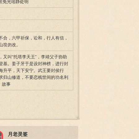
 庶免光瑶静处明
不合，六甲祈保，讼和，行人有信，
山坟勿改。
，又叫“托塔李天王”，李靖父子协助
登基。姜子牙于是设封神榜，进行封
海升平，天下安宁。武王要封侯行
求归山修道，不要恋栈世间的功名利
》故事
月老灵签