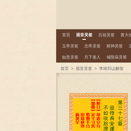
首页
观音灵签
吕祖灵签
黄大
玉帝灵签
北帝灵签
财神灵签
如意灵签
月下老人
城隍庙灵签
首页
>
观音灵签
>
李靖归山解签