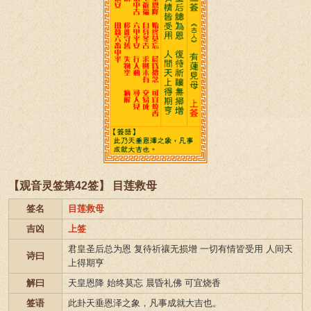
【观音灵签第42签】 目莲救母
签名
目莲救母
吉凶
上签
君皇圣后总为恩 复待祈禳无损增 一切有情皆受用 人间天
诗曰
上得期亨
解曰
天皇恩降 始终莫忘 晨昏礼佛 可宜烧香
签语
此卦天垂恩泽之象，凡事成就大吉也。