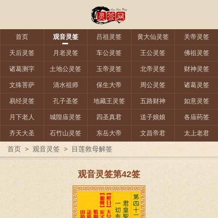
首页
观音灵签
吕祖灵签
黄大仙灵签
关帝灵签
天后灵签
月老灵签
车公灵签
王公灵签
佛祖灵签
诸葛测字
土地公灵签
玉帝灵签
北帝灵签
财神灵签
文殊菩萨
清水祖师
保生大帝
周公灵签
诸葛灵签
易经灵签
孔子圣签
地藏王灵签
五路财神
如意灵签
月下老人
城隍庙灵签
四圣真君
送子娘娘
各庙药签
齐天大圣
石竹山灵签
东岳大帝
文昌帝君
太上老君
首页
>
观音灵签
>
目莲救母解签
观音灵签第42签