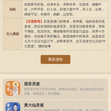
此签家宅祈福，自身冬吉，求财未有，交易成，婚姻中
仙机
吉，六甲平安，行人动，田蚕六畜中平，寻人见，讼胜，
移徙守旧，失物空，病解，山坟安。
【目莲救母】
目莲是佛门的尊者，有神通。他的母亲作恶
多端，死后在地狱的鬼道受苦，目莲没法救渡母亲，求助
于佛祖，也没办法。佛祖唯有叫目莲设兰盆会，供养十方
古人典故
僧侣，并由诸天菩萨施法，救渡地狱中的母亲。由是农历
七月十五日为盂兰节，亦即孝亲节。后又演变为七月的“中
元普渡”。佛经故事
重新测签
观音灵签
观音菩萨留于后世100签，解答信众困惑，保佑善男信女生意
兴隆，招财进宝，事业顺畅！
黄大仙灵签
黄大仙是受万人敬仰的神灵，留于世间100签，每一签都有其