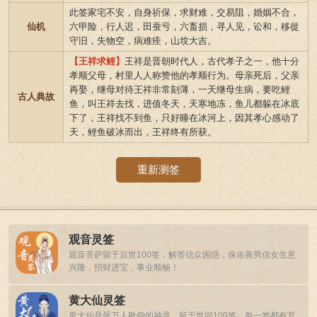
此签家宅不安，自身祈保，求财难，交易阻，婚姻不合，
仙机
六甲险，行人迟，田蚕亏，六畜损，寻人见，讼和，移徙
守旧，失物空，病难痊，山坟大吉。
【王祥求鲤】
王祥是晋朝时代人，古代孝子之一，他十分
孝顺父母，村里人人称赞他的孝顺行为。母亲死后，父亲
再娶，继母对待王祥非常刻薄，一天继母生病，要吃鲤
古人典故
鱼，叫王祥去找，进值冬天，天寒地冻，鱼儿都躲在冰底
下了，王祥找不到鱼，只好睡在冰河上，因其孝心感动了
天，鲤鱼破冰而出，王祥终有所获。
重新测签
观音灵签
观音菩萨留于后世100签，解答信众困惑，保佑善男信女生意
兴隆，招财进宝，事业顺畅！
黄大仙灵签
黄大仙是受万人敬仰的神灵，留于世间100签，每一签都有其