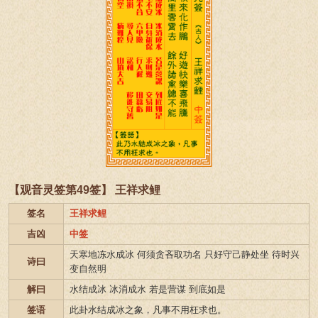
【观音灵签第49签】 王祥求鲤
签名
王祥求鲤
吉凶
中签
天寒地冻水成冰 何须贪吝取功名 只好守己静处坐 待时兴
诗曰
变自然明
解曰
水结成冰 冰消成水 若是营谋 到底如是
签语
此卦水结成冰之象，凡事不用枉求也。