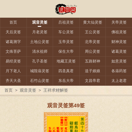
首页
观音灵签
吕祖灵签
黄大仙灵签
关帝灵签
天后灵签
月老灵签
车公灵签
王公灵签
佛祖灵签
诸葛测字
土地公灵签
玉帝灵签
北帝灵签
财神灵签
文殊菩萨
清水祖师
保生大帝
周公灵签
诸葛灵签
易经灵签
孔子圣签
地藏王灵签
五路财神
如意灵签
月下老人
城隍庙灵签
四圣真君
送子娘娘
各庙药签
齐天大圣
石竹山灵签
东岳大帝
文昌帝君
太上老君
首页
>
观音灵签
>
王祥求鲤解签
观音灵签第49签