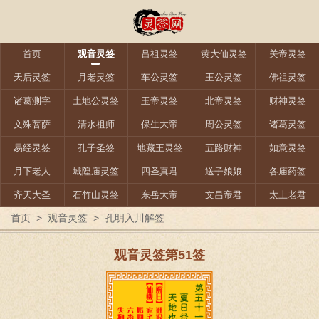
首页
观音灵签
吕祖灵签
黄大仙灵签
关帝灵签
天后灵签
月老灵签
车公灵签
王公灵签
佛祖灵签
诸葛测字
土地公灵签
玉帝灵签
北帝灵签
财神灵签
文殊菩萨
清水祖师
保生大帝
周公灵签
诸葛灵签
易经灵签
孔子圣签
地藏王灵签
五路财神
如意灵签
月下老人
城隍庙灵签
四圣真君
送子娘娘
各庙药签
齐天大圣
石竹山灵签
东岳大帝
文昌帝君
太上老君
首页
>
观音灵签
>
孔明入川解签
观音灵签第51签