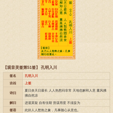
【观音灵签第51签】 孔明入川
签名
孔明入川
吉凶
上签
夏日炎天日最长 人人热愁闷非常 天地也解和人意 薰风拂
诗曰
拂自然凉
解曰
进退莫疑 自有佳期 营谋用度 不须妄为
签语
此卦人人愁热之象，凡事随心从意也。