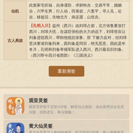
此签家宅祈福，自身谨防，求财秋吉，交易平常，婚姻
仙机
合，六甲生男，行人动，田蚕损，六畜平，寻人见，讼
吉，移徙旧，失物北方，病还愿，山坟吉。
【孔明入川】
益州（西川）由刘璋占据，北方张鲁要攻打
西川，刘璋大忧，在谋臣张松的大力劝说下，刘璋答应让
刘备进驻西川，帮助他抵抗张鲁。部 下极力反对，但刘璋
古人典故
坚决要请刘备到来，因刘备是同宗，绝无恶意。因此是年
冬月，孔明和刘备率领军队进入西川。西川最后归刘备。
（西川即今四川省西部）《三国演义》
重新测签
观音灵签
观音菩萨留于后世100签，解答信众困惑，保佑善男信女生意
兴隆，招财进宝，事业顺畅！
黄大仙灵签
黄大仙是受万人敬仰的神灵，留于世间100签，每一签都有其