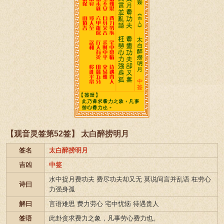
【观音灵签第52签】 太白醉捞明月
签名
太白醉捞明月
吉凶
中签
水中捉月费功夫 费尽功夫却又无 莫说间言并乱语 枉劳心
诗曰
力强身孤
解曰
言语难思 费力劳心 宅中忧恼 待遇贵人
签语
此卦贪求费力之象，凡事劳心费力也。