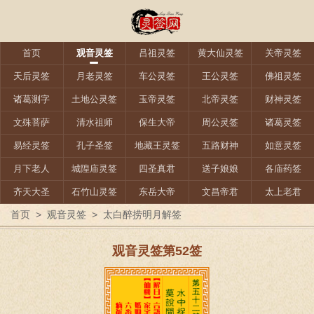
首页
观音灵签
吕祖灵签
黄大仙灵签
关帝灵签
天后灵签
月老灵签
车公灵签
王公灵签
佛祖灵签
诸葛测字
土地公灵签
玉帝灵签
北帝灵签
财神灵签
文殊菩萨
清水祖师
保生大帝
周公灵签
诸葛灵签
易经灵签
孔子圣签
地藏王灵签
五路财神
如意灵签
月下老人
城隍庙灵签
四圣真君
送子娘娘
各庙药签
齐天大圣
石竹山灵签
东岳大帝
文昌帝君
太上老君
首页
>
观音灵签
>
太白醉捞明月解签
观音灵签第52签