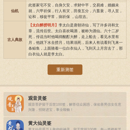
此签家宅不安，自身欠安，求财中平，交易难，婚姻未
仙机
就，六甲祈保，行人有灾，田蚕五分，六畜衰，寻人至，
讼和，移徙平常，病祈保 ，山坟吉。
【太白醉捞明月】
李太白是唐朝诗仙，写了许多诗和文
章，流传后世。太白喜欢喝酒，被称为酒仙。六十二岁
死，传说当时他喝得酩酊大醉，走上船去，看见水里有
古人典故
月，他跳下水去捞月，结果溺死，后来人有说看到飞来一
条鲸鱼，上面骑着一位白衣仙人，飞到天上月宫去了，那
白衣仙人就是李太白。
重新测签
观音灵签
观音菩萨留于后世100签，解答信众困惑，保佑善男信女生意
兴隆，招财进宝，事业顺畅！
黄大仙灵签
黄大仙是受万人敬仰的神灵，留于世间100签，每一签都有其