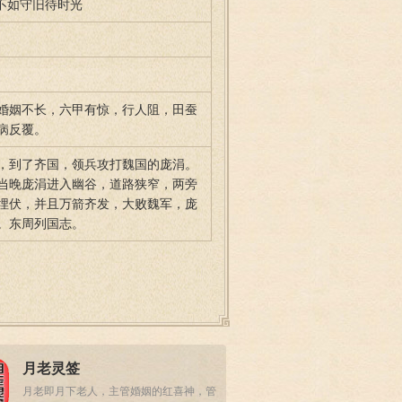
 不如守旧待时光
婚姻不长，六甲有惊，行人阻，田蚕
病反覆。
，到了齐国，领兵攻打魏国的庞涓。
当晚庞涓进入幽谷，道路狭窄，两旁
埋伏，并且万箭齐发，大败魏军，庞
。东周列国志。
月老灵签
月老即月下老人，主管婚姻的红喜神，管