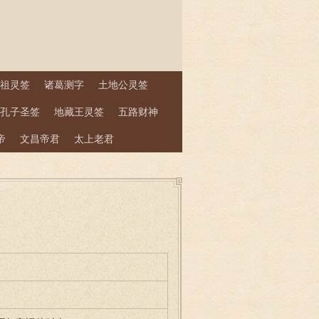
祖灵签
诸葛测字
土地公灵签
孔子圣签
地藏王灵签
五路财神
帝
文昌帝君
太上老君