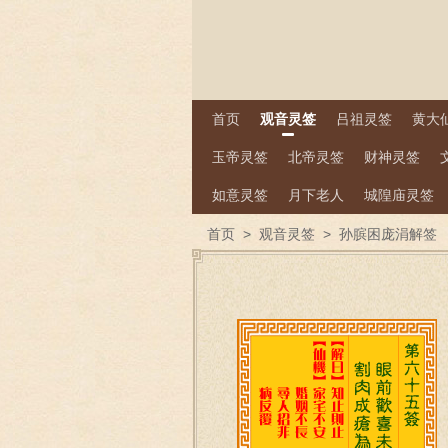
首页
观音灵签
吕祖灵签
黄大
玉帝灵签
北帝灵签
财神灵签
如意灵签
月下老人
城隍庙灵签
首页
>
观音灵签
>
孙膑困庞涓解签