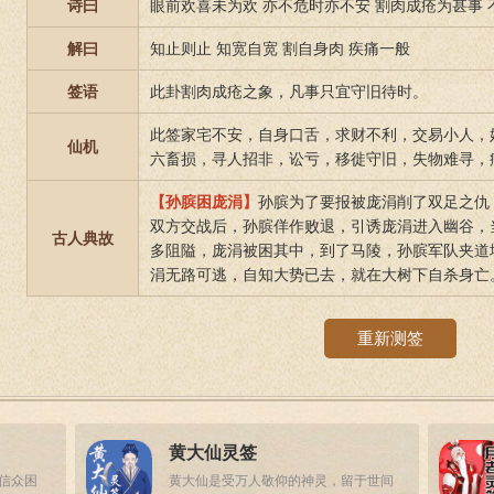
诗曰
眼前欢喜未为欢 亦不危时亦不安 割肉成疮为甚事
解曰
知止则止 知宽自宽 割自身肉 疾痛一般
签语
此卦割肉成疮之象，凡事只宜守旧待时。
此签家宅不安，自身口舌，求财不利，交易小人，
仙机
六畜损，寻人招非，讼亏，移徙守旧，失物难寻，
【孙膑困庞涓】
孙膑为了要报被庞涓削了双足之仇
双方交战后，孙膑佯作败退，引诱庞涓进入幽谷，
古人典故
多阻隘，庞涓被困其中，到了马陵，孙膑军队夹道
涓无路可逃，自知大势已去，就在大树下自杀身亡
重新测签
黄大仙灵签
答信众困
黄大仙是受万人敬仰的神灵，留于世间