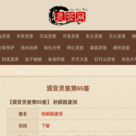
仙灵签
关帝灵签
天后灵签
月老灵签
车公灵签
王公灵签
佛
文殊菩萨
清水祖师
保生大帝
周公灵签
诸葛灵签
易经灵签
四圣真君
送子娘娘
各庙药签
齐天大圣
石竹山灵签
东岳大
观音灵签第65签
【观音灵签第65签】 孙膑困庞涓
签名
孙膑困庞涓
吉凶
下签