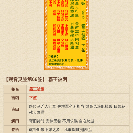
【观音灵签第66签】 霸王被困
签名
霸王被困
吉凶
下签
路险马乏人行意 失群军卒困相当 滩高风浪船棹破 日暮花
诗曰
残天降霜
解曰
守旧待时 安静无咎 不用求谋 自在悠游
签语
此卦船破下滩之象，凡事险阻提防也。