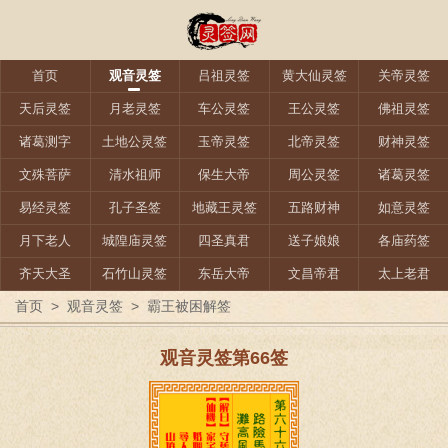
首页
观音灵签
吕祖灵签
黄大仙灵签
关帝灵签
天后灵签
月老灵签
车公灵签
王公灵签
佛祖灵签
诸葛测字
土地公灵签
玉帝灵签
北帝灵签
财神灵签
文殊菩萨
清水祖师
保生大帝
周公灵签
诸葛灵签
易经灵签
孔子圣签
地藏王灵签
五路财神
如意灵签
月下老人
城隍庙灵签
四圣真君
送子娘娘
各庙药签
齐天大圣
石竹山灵签
东岳大帝
文昌帝君
太上老君
首页
>
观音灵签
>
霸王被困解签
观音灵签第66签