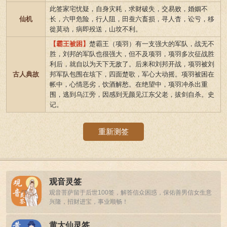
此签家宅忧疑，自身灾耗，求财破失，交易败，婚姻不
仙机
长，六甲危险，行人阻，田蚕六畜损，寻人杳，讼亏，移
徙莫动，病即殁送，山坟不利。
【霸王被困】
楚霸王（项羽）有一支强大的军队，战无不
胜，刘邦的军队也很强大，但不及项羽，项羽多次征战胜
利后，就自以为天下无敌了。后来和刘邦开战，项羽被刘
古人典故
邦军队包围在垓下，四面楚歌，军心大动摇。项羽被困在
帐中，心情恶劣，饮酒解愁。在绝望中，项羽冲杀出重
围，逃到乌江旁，因感到无颜见江东父老，拔剑自杀。史
记。
重新测签
观音灵签
观音菩萨留于后世100签，解答信众困惑，保佑善男信女生意
兴隆，招财进宝，事业顺畅！
黄大仙灵签