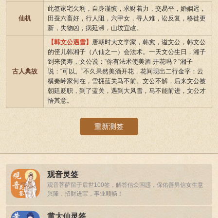
此签家宅欠利，自身谨慎，求财着力，交易平，婚姻迟，
仙机
田蚕六畜好，行人阻，六甲女，寻人难，讼反复，移徙更
新，失物凶，病延滞，山坟宜改。
【韩文公遇雪】
唐朝时大文学家，韩愈，谥文公，韩文公
的侄儿韩湘子（八仙之一）会法术。一天文公生日，湘子
到来贺寿，文公说：“你有法术使美酒 开花吗？”湘子
古人典故
说：“可以。”不久果然美酒开花，花间现出二行金字：云
横秦岭家何在，雪拥蓝关马不前。文公不解，后来文公被
朝廷贬职，到了蓝关，遇到大风雪，马不能前进，文公才
悟其意。
重新测签
观音灵签
观音菩萨留于后世100签，解答信众困惑，保佑善男信女生意
兴隆，招财进宝，事业顺畅！
黄大仙灵签