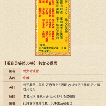
【观音灵签第85签】 韩文公遇雪
签名
韩文公遇雪
吉凶
中签
云开雾罩山前路 万物圆中月再圆 若得诗书沉梦醒 贵人指
诗曰
引步天台
解曰
老者用求 春残再开 欲求名利 晚遇横财
签语
此卦春尽花开之象，凡事主后改变也。