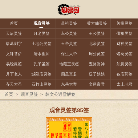
首页
观音灵签
吕祖灵签
黄大仙灵签
关帝灵签
天后灵签
月老灵签
车公灵签
王公灵签
佛祖灵签
诸葛测字
土地公灵签
玉帝灵签
北帝灵签
财神灵签
文殊菩萨
清水祖师
保生大帝
周公灵签
诸葛灵签
易经灵签
孔子圣签
地藏王灵签
五路财神
如意灵签
月下老人
城隍庙灵签
四圣真君
送子娘娘
各庙药签
齐天大圣
石竹山灵签
东岳大帝
文昌帝君
太上老君
首页
>
观音灵签
>
韩文公遇雪解签
观音灵签第85签