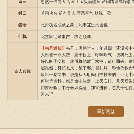
诗曰
忽然一信向天飞 泰山宝贝满船归 若问路途成好事
解曰
若问功名 前有贵人 理添喜气 财禄丰盈
签语
此卦功名成就之象，凡事宜进大吉也。
仙机
此签家宅诸事吉，求之顺遂。
【韦丹遇仙】
韦丹，唐朝时人，年进四十还没考中
人出售一双大鳖，置于桥上，呼呻喘气，快将死去
好以驴子交换，然后将他放于水中，徒行而去。后
眉皓然，身长七尺，见了韦丹就礼拜，称他为救命
古人典故
取出一卷文书，说是从天府衙门中抄来的，证明韦
何时等资料，都是命中注定，上天安排。几天后告
切皆应验，韦丹春风得意，加官进禄，总共十七任
河东记
重新测签