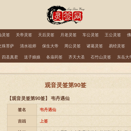
仙灵签
关帝灵签
天后灵签
月老灵签
车公灵签
王公灵签
佛
文殊菩萨
清水祖师
保生大帝
周公灵签
诸葛灵签
易经灵签
四圣真君
送子娘娘
各庙药签
齐天大圣
石竹山灵签
东岳大
观音灵签第90签
【观音灵签第90签】 韦丹遇仙
签名
韦丹遇仙
吉凶
上签