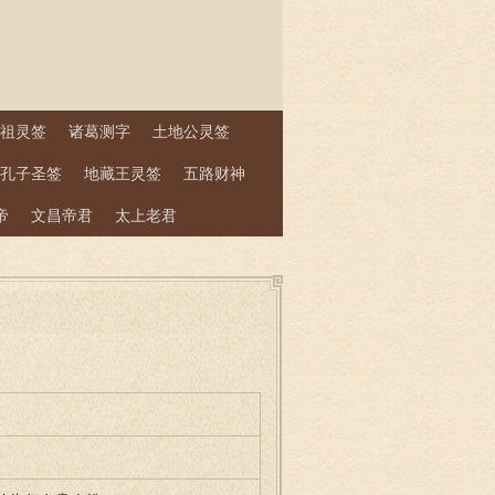
祖灵签
诸葛测字
土地公灵签
孔子圣签
地藏王灵签
五路财神
帝
文昌帝君
太上老君