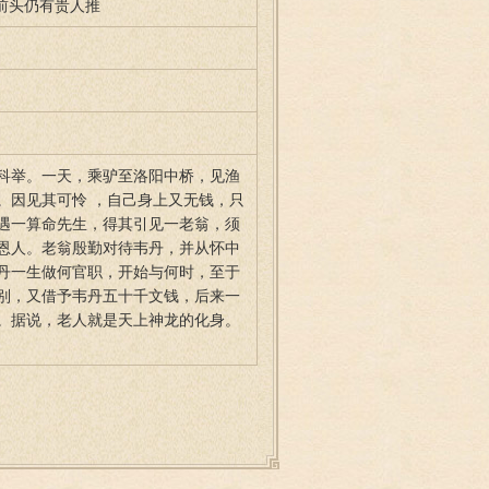
 前头仍有贵人推
科举。一天，乘驴至洛阳中桥，见渔
。因见其可怜 ，自己身上又无钱，只
遇一算命先生，得其引见一老翁，须
恩人。老翁殷勤对待韦丹，并从怀中
丹一生做何官职，开始与何时，至于
别，又借予韦丹五十千文钱，后来一
。据说，老人就是天上神龙的化身。