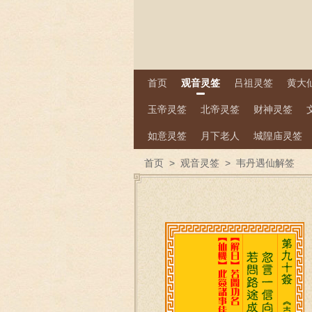
首页
观音灵签
吕祖灵签
黄大
玉帝灵签
北帝灵签
财神灵签
如意灵签
月下老人
城隍庙灵签
首页
>
观音灵签
>
韦丹遇仙解签