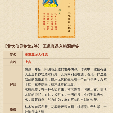
【黄大仙灵签第2签】 王道真误入桃源解签
签名
王道真误入桃源
吉凶
上吉
桃源，即晋代陶渊明所述的世外桃源。传说中，这位有缘
人王道真亦曾顺水行舟，无意间到达桃源，看见一群逃避
战乱的先秦遗民，快乐无忧的生活在一个百花争妍，万紫
解曰
千红，花香蝶舞，枯木逢春的境界。
求得此签，有一种否极泰来，枯木逢春、时来运转、快活
无忧的征兆，而且，又暗示，一切佳景，不必刻意去强
求；顺其自然，尽力而为，反而有意想不到的收获。
枯木逢春尽发新、花看叶茂蝶来频、桃源竞斗千红紫、一
签语
叶渔舟误入津。