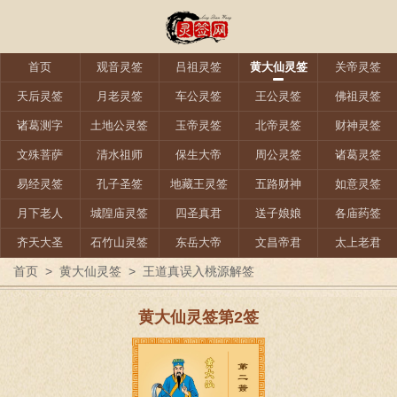
首页
观音灵签
吕祖灵签
黄大仙灵签
关帝灵签
天后灵签
月老灵签
车公灵签
王公灵签
佛祖灵签
诸葛测字
土地公灵签
玉帝灵签
北帝灵签
财神灵签
文殊菩萨
清水祖师
保生大帝
周公灵签
诸葛灵签
易经灵签
孔子圣签
地藏王灵签
五路财神
如意灵签
月下老人
城隍庙灵签
四圣真君
送子娘娘
各庙药签
齐天大圣
石竹山灵签
东岳大帝
文昌帝君
太上老君
首页
>
黄大仙灵签
>
王道真误入桃源解签
黄大仙灵签第2签