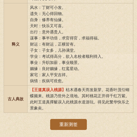
风水：丁财可小发。
遗失：无心得回物。
自身：修养有仙缘。
天时：快乐又可喜。
出行：意外遇贵人。
谋事：事半功倍，求官得官，求福得福。
释义
财运：有财运，正横皆有。
子女：子女多，儿孙满堂。
学业：考试得高分，欲入名校者顺利得入。
事业：升职加薪，事业顺景。
姻缘：良好姻缘，红鸾星动。
家宅：家人平安吉祥。
病情：疾病可痊愈。
【王道真误入桃源】
枯木遇春天而发新芽。花香叶茂引蝴
蝶频来。桃源乃世外之境地。其时桃花正开得千红万紫。
古人典故
此时王道真撑艇误入此桃源水道游玩。得见此繁华快乐之
景象矣。
重新测签