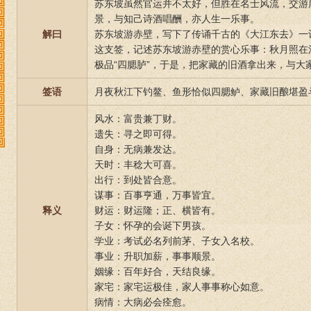
苏东坡虽然官运并不太好，但胜在名士风流，交游
景，与知己诗酒唱酬，亦人生一乐事。
解曰
苏东坡游赤壁，写下了传诵千古的《大江东去》一
这支签，记述苏东坡游赤壁的赏心乐事：秋月照在
极品“四腮胪”，于是，把家藏的旧酒拿出来，与大
签语
月夜秋江下钓鳌、鱼形恰似四腮鲈、家藏旧酿堪盈
风水：富贵兼丁财。
遗失：寻之即可得。
自身：无病兼发达。
天时：丰稔大可喜。
出行：到处皆合意。
谋事：百事亨通，万事皆宜。
释义
财运：财运隆；正、横皆有。
子女：怀孕的会诞下男孩。
学业：考试必名列前茅、子女入名校。
事业：升职加薪，事事顺景。
姻缘：百年好合，天结良缘。
家宅：家宅运极佳，家人事事称心如意。
病情：大病必会痊愈。