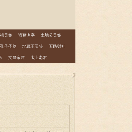
祖灵签
诸葛测字
土地公灵签
孔子圣签
地藏王灵签
五路财神
帝
文昌帝君
太上老君