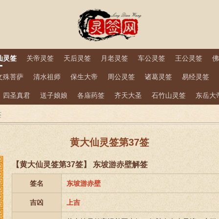
仙灵签
关帝灵签
天后灵签
月老灵签
车公灵签
王公灵签
佛
文殊菩萨
清水祖师
保生大帝
周公灵签
诸葛灵签
易经灵签
四圣真君
送子娘娘
各庙药签
齐天大圣
石竹山灵签
东岳大
签
黄大仙灵签第37签
【黄大仙灵签第37签】 东坡游赤壁解签
签名
东坡游赤壁
吉凶
上吉