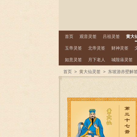
首页
观音灵签
吕祖灵签
黄大
玉帝灵签
北帝灵签
财神灵签
如意灵签
月下老人
城隍庙灵签
首页
>
黄大仙灵签
>
东坡游赤壁解