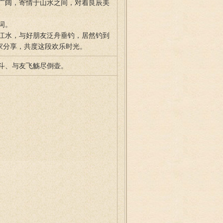
广阔，寄情于山水之间，对着良辰美
词。
江水，与好朋友泛舟垂钓，居然钓到
家分享，共度这段欢乐时光。
斗、与友飞觞尽倒壶。