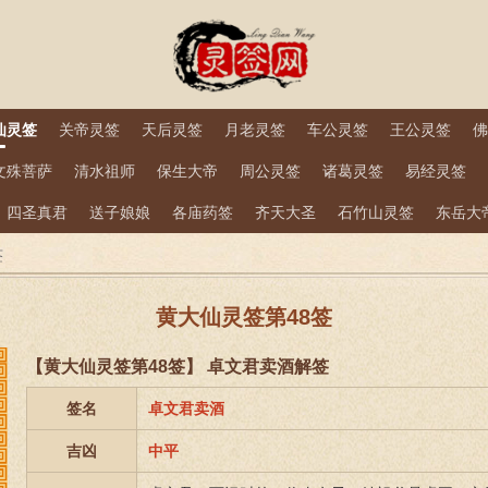
仙灵签
关帝灵签
天后灵签
月老灵签
车公灵签
王公灵签
佛
文殊菩萨
清水祖师
保生大帝
周公灵签
诸葛灵签
易经灵签
四圣真君
送子娘娘
各庙药签
齐天大圣
石竹山灵签
东岳大
签
黄大仙灵签第48签
【黄大仙灵签第48签】 卓文君卖酒解签
签名
卓文君卖酒
吉凶
中平