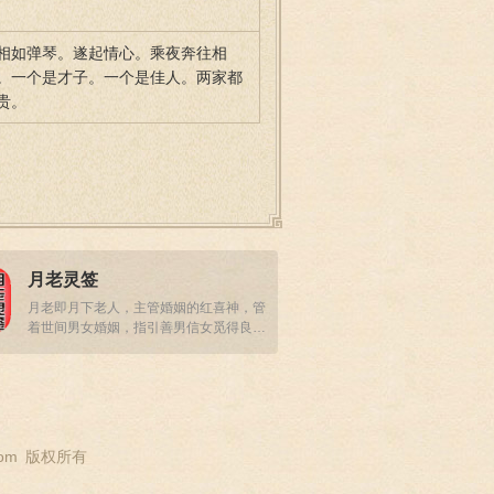
相如弹琴。遂起情心。乘夜奔往相
。一个是才子。一个是佳人。两家都
贵。
月老灵签
月老即月下老人，主管婚姻的红喜神，管
着世间男女婚姻，指引善男信女觅得良
缘，收获真爱
om
版权所有