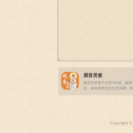
观音灵签
观音菩萨留于后世100签，解
惑，保佑善男信女生意兴隆，
事业顺畅！
Copyright ©