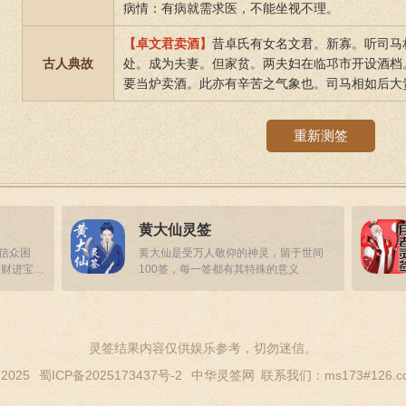
病情：有病就需求医，不能坐视不理。
【卓文君卖酒】
昔卓氏有女名文君。新寡。听司马
古人典故
处。成为夫妻。但家贫。两夫妇在临邛市开设酒档
要当炉卖酒。此亦有辛苦之气象也。司马相如后大
重新测签
黄大仙灵签
答信众困
黄大仙是受万人敬仰的神灵，留于世间
招财进宝，
100签，每一签都有其特殊的意义
灵签结果内容仅供娱乐参考，切勿迷信。
 2025
蜀ICP备2025173437号-2
中华灵签网
联系我们：ms173#126.c