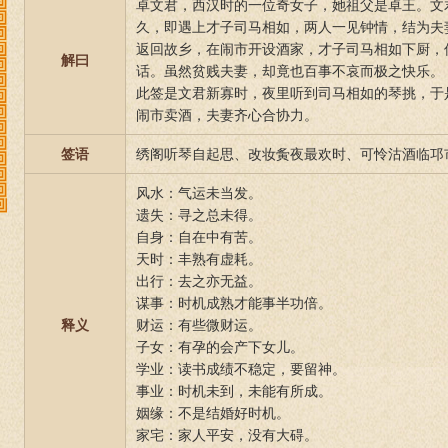
卓文君，西汉时的一位奇女子，她祖父是卓王。文
久，即遇上才子司马相如，两人一见钟情，结为夫
返回故乡，在闹市开设酒家，才子司马相如下厨，
解曰
话。虽然贫贱夫妻，却竟也百事不哀而极之快乐。
此签是文君新寡时，夜里听到司马相如的琴挑，于
闹市卖酒，夫妻齐心合协力。
签语
绣阁听琴自起思、改妆夤夜最欢时、可怜沽酒临邛
风水：气运未当发。
遗失：寻之总未得。
自身：自在中有苦。
天时：丰熟有虚耗。
出行：去之亦无益。
谋事：时机成熟才能事半功倍。
释义
财运：有些微财运。
子女：有孕的会产下女儿。
学业：读书成绩不稳定，要留神。
事业：时机未到，未能有所成。
姻缘：不是结婚好时机。
家宅：家人平安，没有大碍。