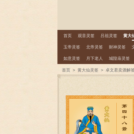
首页
观音灵签
吕祖灵签
黄大
玉帝灵签
北帝灵签
财神灵签
如意灵签
月下老人
城隍庙灵签
首页
>
黄大仙灵签
>
卓文君卖酒解