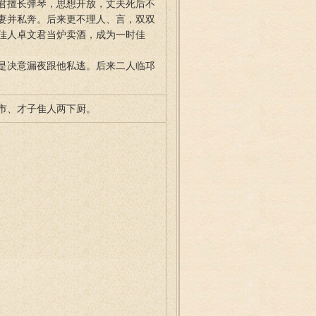
君擅长弹琴，思想开放，丈夫死后不
妻并私奔。后来更不理人、言，双双
佳人卓文君当炉卖酒，成为一时佳
是决意漏夜跟他私逃。后来二人临邛
市、才子隹人两下厨。