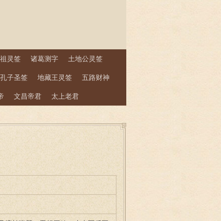
祖灵签
诸葛测字
土地公灵签
孔子圣签
地藏王灵签
五路财神
帝
文昌帝君
太上老君