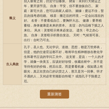
别人垂青之前，仍宜守旧修身。 财富：未到行大财运之
年，要开源节流。 自身：平安，但不要放纵自己。 家
庭：家宅大吉，您可以助家人成功。 姻缘：蜜运不佳，暂
且勿须考虑结婚。 移居：搬迁后的环境，一定会比现在的
释义
好。 名誉：不要看低自己，要胸怀大志。 健康：要养精
蓄锐，身体健康是未来的资本。 友谊：勿与品格下贱之人
来往。 风水：灵签暗示将来必发达。 遗失：寻之勿心
急。 自身：灵签暗示积善自发达。 天时：气候渐可喜。
出行：合时乃可去。
孔子，圣人也。无论学识、道德、思想，都是万世师表，
但是，他的仕途官运都不好，唯将毕生精神都放在教化学
生和著书立说的学问工夫中。 这支签，是说：一个人的才
学，就像一块美玉，应该好好珍惜，收藏在柜中，并不是
古人典故
等待有好的价钱，然后出卖。而是要看机缘，假如遇上有
眼光，真正欣赏自己的识货之人，那又是另一回事。怀才
不遇的人，又何必常常顾影自怜呢？ 或指孔子于陈蔡之
厄。
重新测签