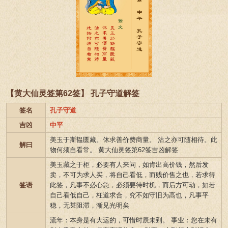
【黄大仙灵签第62签】 孔子守道解签
签名
孔子守道
吉凶
中平
美玉于斯韫匮藏。休求善价费商量。 沽之亦可随相待。此
解曰
物何须自看常。 黄大仙灵签第62签吉凶解签
美玉藏之于柜，必要有人来问，如肯出高价钱，然后发
卖，不可为求人买，将自己看低，而贱价售之也，若求得
签语
此签，凡事不必心急，必须要待时机，而后方可动，如若
自己看低自己，枉道求合，究不如守旧为高也，凡事平
稳，无甚阻滞，渐见光明矣
流年：本身是有大运的，可惜时辰未到。 事业：您在未有