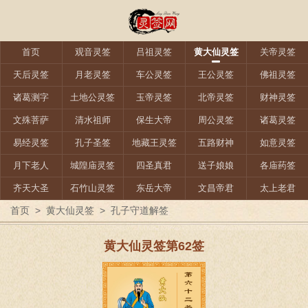
首页
观音灵签
吕祖灵签
黄大仙灵签
关帝灵签
天后灵签
月老灵签
车公灵签
王公灵签
佛祖灵签
诸葛测字
土地公灵签
玉帝灵签
北帝灵签
财神灵签
文殊菩萨
清水祖师
保生大帝
周公灵签
诸葛灵签
易经灵签
孔子圣签
地藏王灵签
五路财神
如意灵签
月下老人
城隍庙灵签
四圣真君
送子娘娘
各庙药签
齐天大圣
石竹山灵签
东岳大帝
文昌帝君
太上老君
首页
>
黄大仙灵签
>
孔子守道解签
黄大仙灵签第62签