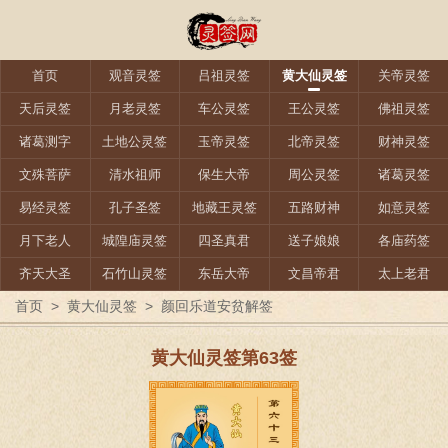
首页
观音灵签
吕祖灵签
黄大仙灵签
关帝灵签
天后灵签
月老灵签
车公灵签
王公灵签
佛祖灵签
诸葛测字
土地公灵签
玉帝灵签
北帝灵签
财神灵签
文殊菩萨
清水祖师
保生大帝
周公灵签
诸葛灵签
易经灵签
孔子圣签
地藏王灵签
五路财神
如意灵签
月下老人
城隍庙灵签
四圣真君
送子娘娘
各庙药签
齐天大圣
石竹山灵签
东岳大帝
文昌帝君
太上老君
首页
>
黄大仙灵签
>
颜回乐道安贫解签
黄大仙灵签第63签