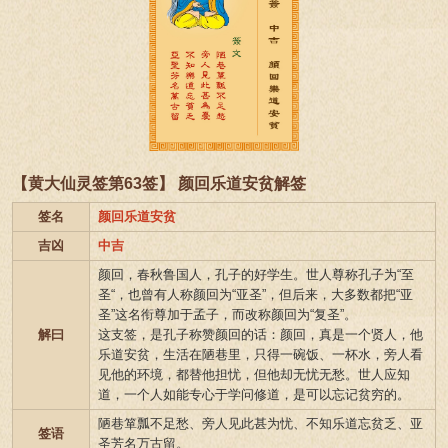
【黄大仙灵签第63签】 颜回乐道安贫解签
签名
颜回乐道安贫
吉凶
中吉
颜回，春秋鲁国人，孔子的好学生。世人尊称孔子为“至
圣“，也曾有人称颜回为“亚圣”，但后来，大多数都把“亚
圣”这名衔尊加于孟子，而改称颜回为“复圣”。
解曰
这支签，是孔子称赞颜回的话：颜回，真是一个贤人，他
乐道安贫，生活在陋巷里，只得一碗饭、一杯水，旁人看
见他的环境，都替他担忧，但他却无忧无愁。世人应知
道，一个人如能专心于学问修道，是可以忘记贫穷的。
陋巷箪瓢不足愁、旁人见此甚为忧、不知乐道忘贫乏、亚
签语
圣芳名万古留。