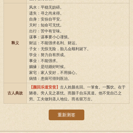
风水：平稳无妨碍。
遗失：寻之尚未得。
自身：安份自平安。
天时：知命可无忧。
出行：苦中有甘味。
谋事：谋事要小心谨慎。
释义
财运：不能强求名利、财运。
子女：无惊无险，胎儿会顺利诞下。
学业：努力自有所成。
事业：不能强求。
姻缘：是结婚好时候。
家宅：家人安好，不用操心。
病情：患病可得到医治。
【颜回乐道安贫】
古人姓颜名回。一箪食。一瓢饮。在于
古人典故
陋巷。旁人见之甚忧。而颜子自乐其道。他不觉自己之
穷。工夫做到圣人地位。而名留万古。
重新测签