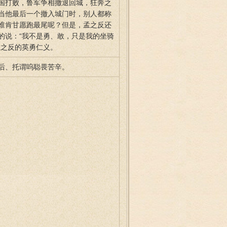
国打败，鲁军争相撤退回城，狂奔之
当他最后一个撤入城门时，别人都称
谁肯甘愿跑最尾呢？但是，孟之反还
的说：“我不是勇、敢，只是我的坐骑
孟之反的英勇仁义。
后、托谓呜聪畏苦辛。