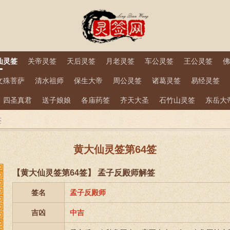
仙灵签
关帝灵签
天后灵签
月老灵签
车公灵签
王公灵签
佛
文殊菩萨
清水祖师
保生大帝
周公灵签
诸葛灵签
易经灵签
四圣真君
送子娘娘
各庙药签
齐天大圣
石竹山灵签
东岳大
签
黄大仙灵签第64签
【黄大仙灵签第64签】 孟子反殿师解签
签名
孟子反殿师
吉凶
中吉