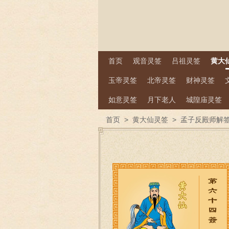
首页
观音灵签
吕祖灵签
黄大
玉帝灵签
北帝灵签
财神灵签
如意灵签
月下老人
城隍庙灵签
首页
>
黄大仙灵签
>
孟子反殿师解