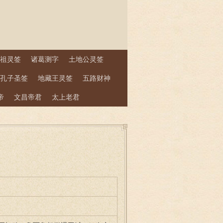
祖灵签
诸葛测字
土地公灵签
孔子圣签
地藏王灵签
五路财神
帝
文昌帝君
太上老君