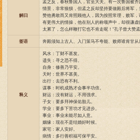
孟之反，春秋鲁国人，官至大夫。有一次鲁国被齐
情景，非常狼狈，但孟之反却坚持要做殿后将军，
解曰
赞他勇敢而又肯照顾他人，因为按照常理，败军，
有更伟大的情操，他在别人的称颂声中，却很谦虚
太累了，怎么样鞭打它也不肯走呢！”孔子曾大赞
签语
奔殿须知上古人、入门策马不夸能、败师谁肯甘从
风水：丁财不甚发。
遗失：寻之恐不得。
自身：修善乃平安。
天时：世界不甚美。
出行：去恐有不利。
谋事：时机成熟才会事半功倍。
释义
财运：没有财运，不用强求。
子女：要多拜神保佑胎儿。
学业：要多下苦功才见进步。
事业：事业未能尽如人意。
姻缘：现在不是结婚好时候。
家宅：家人安好。
病情：多行善积福可保平安。