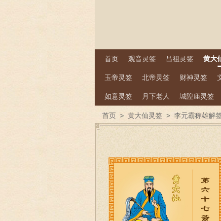
首页
观音灵签
吕祖灵签
黄大
玉帝灵签
北帝灵签
财神灵签
如意灵签
月下老人
城隍庙灵签
首页
>
黄大仙灵签
>
李元霸称雄解