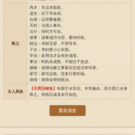
风水：失运未能发。
遗失：目下寻未得。
自身：运滞要修善。
天时：当用人事补。
出行：待时方可去。
谋事：谋事成功与否，要待时机。
释义
财运：求财无望，不用苛求。
子女：孕妇要小心安胎。
学业：多用功才会有好成绩。
事业：时机未成熟，不能过于急进。
姻缘：谈婚论嫁之事最后还是没有结果。
家宅：家宅运低，宜多行善积福。
病情：病情会得到医治。
【庄周活鲋鱼】
鱼困于水车坑。辛苦极矣。若引西江水来
古人典故
救之。则他日成龙未可知也。
重新测签