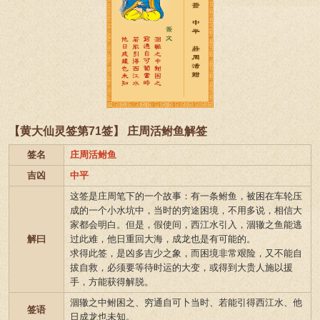
【黄大仙灵签第71签】 庄周活鲋鱼解签
签名
庄周活鲋鱼
吉凶
中平
这签是庄周笔下的一个故事：有一条鲋鱼，被困在车轮压
成的一个小水坑中，当时的穷途困境，不用多说，相信大
家都会明白。但是，假使间，西江水引入，涸辙之鱼能逃
解曰
过此难，他日重回大海，成龙也是有可能的。
求得此签，是凶多吉少之象，而困境非常艰险，又不能自
拔自救，必须要等待时运的大变，或得到大贵人施以援
手，方能获得解脱。
涸辙之中鲋困之、穷通自可卜当时、若能引得西江水、他
签语
日成龙也未知。