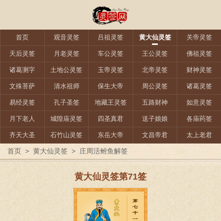
首页
观音灵签
吕祖灵签
黄大仙灵签
关帝灵签
天后灵签
月老灵签
车公灵签
王公灵签
佛祖灵签
诸葛测字
土地公灵签
玉帝灵签
北帝灵签
财神灵签
文殊菩萨
清水祖师
保生大帝
周公灵签
诸葛灵签
易经灵签
孔子圣签
地藏王灵签
五路财神
如意灵签
月下老人
城隍庙灵签
四圣真君
送子娘娘
各庙药签
齐天大圣
石竹山灵签
东岳大帝
文昌帝君
太上老君
首页
>
黄大仙灵签
>
庄周活鲋鱼解签
黄大仙灵签第71签