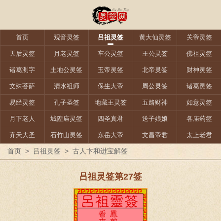
首页
观音灵签
吕祖灵签
黄大仙灵签
关帝灵签
天后灵签
月老灵签
车公灵签
王公灵签
佛祖灵签
诸葛测字
土地公灵签
玉帝灵签
北帝灵签
财神灵签
文殊菩萨
清水祖师
保生大帝
周公灵签
诸葛灵签
易经灵签
孔子圣签
地藏王灵签
五路财神
如意灵签
月下老人
城隍庙灵签
四圣真君
送子娘娘
各庙药签
齐天大圣
石竹山灵签
东岳大帝
文昌帝君
太上老君
首页
>
吕祖灵签
>
古人卞和进宝解签
吕祖灵签第27签