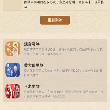
因谋未得遂而怨叹心灰，宜坚守忍耐，否极泰来，佳景将
至。
重新测签
观音灵签
观音菩萨留于后世100签，解答信众困惑，保佑善男信女生意
兴隆，招财进宝，事业顺畅！
黄大仙灵签
黄大仙是受万人敬仰的神灵，留于世间100签，每一签都有其
特殊的意义
月老灵签
月老即月下老人，主管婚姻的红喜神，管着世间男女婚姻，指
引善男信女觅得良缘，收获真爱