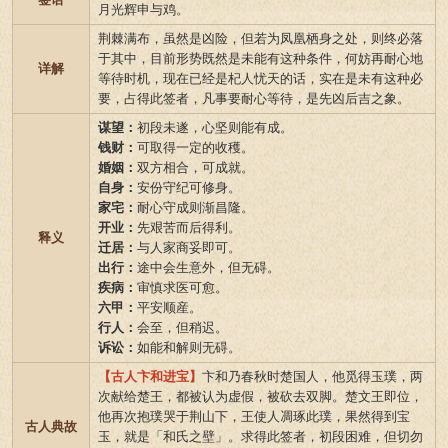
月光辉申与鸡。
荆棘满布，虽然是凶险，但若为凤凰栖身之处，则终必落
于其中，目前形势既然是未能有这种条件，何妨再耐心地
详解
等待时机，现在已经是杞人忧天的话，实在是未有这种必
要，占得此签者，凡事要耐心等待，是先凶后吉之象。
谋望：
初段未遂，心坚则能有成。
钱财：
可取得一定的收穫。
婚姻：
双方相合，可成就。
自身：
安份守纪可修身。
家宅：
耐心守成则渐昌隆。
开业：
先艰苦而后得利。
释义
迁居：
与人家商妥即可。
出行：
途中会生意外，但无碍。
疾病：
审慎求医可愈。
六甲：
平安顺産。
行人：
会至，但稍迟。
诉讼：
如能和解则无碍。
【古人卞和进宝】
卞和乃春秋时楚国人，他觅得玉璞，两
次献给楚王，都被认为虚假，被砍去双脚。楚文王即位，
他再次抱璞哭于荆山下，王使人凋琢此璞，果然得到宝
古人典故
玉，就是「和氏之壁」。求得此签者，初段困难，但切勿