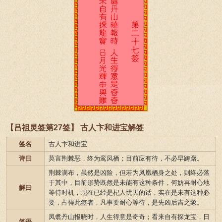
【吕祖灵签第27签】 古人卞和进宝解签
签名
古人卞和进宝
诗曰
莫言荆棘恶，终为鸾凤栖；目前应有待，不必早踌躇。
荆棘满布，虽然是凶险，但若为凤凰栖身之处，则终必落
于其中，目前形势既然是未能有这种条件，何妨再耐心地
解曰
等待时机，现在已经是杞人忧天的话，实在是未有这种必
要，占得此签者，凡事要耐心等待，是先凶后吉之象。
凤翥丹山报晓时，人生得意是奇奇；看来自有探龙宝，日
签语