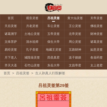
首页
观音灵签
吕祖灵签
黄大仙灵签
关帝灵签
天后灵签
月老灵签
车公灵签
王公灵签
佛祖灵签
诸葛测字
土地公灵签
玉帝灵签
北帝灵签
财神灵签
文殊菩萨
清水祖师
保生大帝
周公灵签
诸葛灵签
易经灵签
孔子圣签
地藏王灵签
五路财神
如意灵签
月下老人
城隍庙灵签
四圣真君
送子娘娘
各庙药签
齐天大圣
石竹山灵签
东岳大帝
文昌帝君
太上老君
首页
>
吕祖灵签
>
古人孙真人行医解签
吕祖灵签第29签