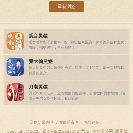
重新测签
观音灵签
观音菩萨留于后世100签，解答信众困惑，保佑善男信女生意
兴隆，招财进宝，事业顺畅！
黄大仙灵签
黄大仙是受万人敬仰的神灵，留于世间100签，每一签都有其
特殊的意义
月老灵签
月老即月下老人，主管婚姻的红喜神，管着世间男女婚姻，指
引善男信女觅得良缘，收获真爱
灵签结果内容仅供娱乐参考，切勿迷信。
Copyright © 2025
蜀ICP备2025173437号-2
中华灵签网
联系我