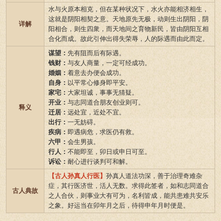
水与火原本相克，但在某种状况下，水火亦能相济相生，
这就是阴阳相契之意。天地原先无极，动则生出阴阳，阴
详解
阳相合，则生四衆，而天地间之育物新民，皆由阴阳互相
合化而成。故此引伸出得失荣辱，人的际遇而由此而定。
谋望：
先有阻而后有际遇。
钱财：
与友人商量，一定可经成功。
婚姻：
着意去办便会成功。
自身：
以平常心修身即平安。
家宅：
大家坦诚，事事无猜疑。
开业：
与志同道合朋友创业则可。
释义
迁居：
远处宜，近处不宜。
出行：
一无妨碍。
疾病：
即遇病危，求医仍有救。
六甲：
会生男孩。
行人：
不能即至，卯日或申日可至。
诉讼：
耐心进行谈判可和解。
【古人孙真人行医】
孙真人道法功深，善于治理奇难杂
症，其行医济世，活人无数。求得此签者，如和志同道合
古人典故
之人合伙，则事业大有可为，名利皆成，能共患难共安乐
之象。好运当在卯年月之后，待得申年月时便是。