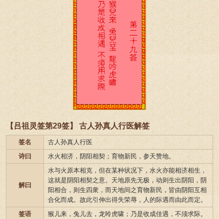
【吕祖灵签第29签】 古人孙真人行医解签
签名
古人孙真人行医
诗曰
水火相济，阴阳相契；育物新民，参天赞地。
水与火原本相克，但在某种状况下，水火亦能相济相生，
这就是阴阳相契之意。天地原先无极，动则生出阴阳，阴
解曰
阳相合，则生四衆，而天地间之育物新民，皆由阴阳互相
合化而成。故此引伸出得失荣辱，人的际遇而由此而定。
签语
猴儿来，兔儿去，龙呤虎啸；乃是收成佳遇，不须求际。