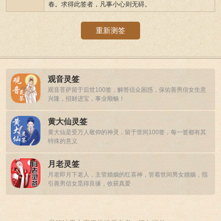
春。求得此签者，凡事小心则无碍。
重新测签
观音灵签
观音菩萨留于后世100签，解答信众困惑，保佑善男信女生意
兴隆，招财进宝，事业顺畅！
黄大仙灵签
黄大仙是受万人敬仰的神灵，留于世间100签，每一签都有其
特殊的意义
月老灵签
月老即月下老人，主管婚姻的红喜神，管着世间男女婚姻，指
引善男信女觅得良缘，收获真爱