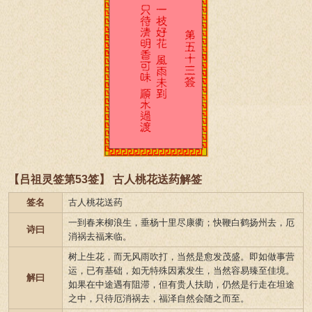
【吕祖灵签第53签】 古人桃花送药解签
签名
古人桃花送药
一到春来柳浪生，垂杨十里尽康衢；快鞭白鹤扬州去，厄
诗曰
消祸去福来临。
树上生花，而无风雨吹打，当然是愈发茂盛。即如做事营
运，已有基础，如无特殊因素发生，当然容易臻至佳境。
解曰
如果在中途遇有阻滞，但有贵人扶助，仍然是行走在坦途
之中，只待厄消祸去，福泽自然会随之而至。