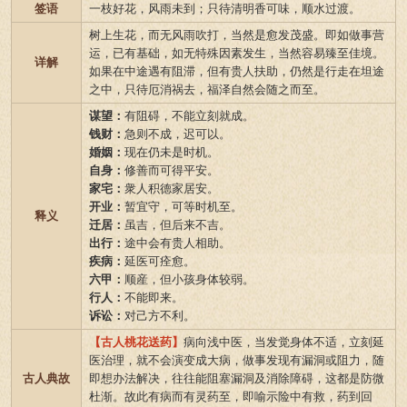
签语
一枝好花，风雨未到；只待清明香可味，顺水过渡。
树上生花，而无风雨吹打，当然是愈发茂盛。即如做事营
运，已有基础，如无特殊因素发生，当然容易臻至佳境。
详解
如果在中途遇有阻滞，但有贵人扶助，仍然是行走在坦途
之中，只待厄消祸去，福泽自然会随之而至。
谋望：
有阻碍，不能立刻就成。
钱财：
急则不成，迟可以。
婚姻：
现在仍未是时机。
自身：
修善而可得平安。
家宅：
衆人积德家居安。
开业：
暂宜守，可等时机至。
释义
迁居：
虽吉，但后来不吉。
出行：
途中会有贵人相助。
疾病：
延医可痊愈。
六甲：
顺産，但小孩身体较弱。
行人：
不能即来。
诉讼：
对己方不利。
【古人桃花送药】
病向浅中医，当发觉身体不适，立刻延
医治理，就不会演变成大病，做事发现有漏洞或阻力，随
古人典故
即想办法解决，往往能阻塞漏洞及消除障碍，这都是防微
杜渐。故此有病而有灵药至，即喻示险中有救，药到回