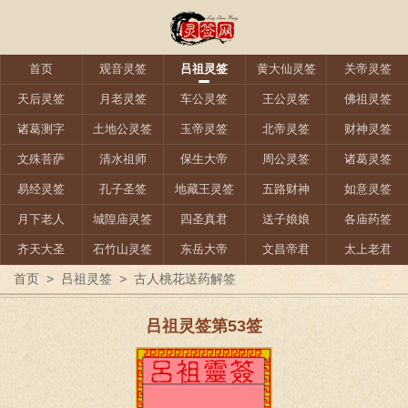
首页
观音灵签
吕祖灵签
黄大仙灵签
关帝灵签
天后灵签
月老灵签
车公灵签
王公灵签
佛祖灵签
诸葛测字
土地公灵签
玉帝灵签
北帝灵签
财神灵签
文殊菩萨
清水祖师
保生大帝
周公灵签
诸葛灵签
易经灵签
孔子圣签
地藏王灵签
五路财神
如意灵签
月下老人
城隍庙灵签
四圣真君
送子娘娘
各庙药签
齐天大圣
石竹山灵签
东岳大帝
文昌帝君
太上老君
首页
>
吕祖灵签
>
古人桃花送药解签
吕祖灵签第53签