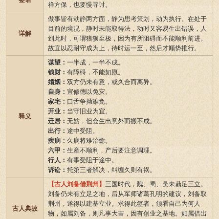
祥方保，也要慢寻讨。
做事皆有动静两方面，静为思考策划，动为执行。在处于
目前的境况，静时未能取得法，动时又容易生出错误，人
详解
到此时，可谓狼狈至极，因为有所阻碍而不能顺利前进。
故宜以忍耐守成为上，待时运一至，然后才顺势推行。
谋望：
一半成，一半不成。
钱财：
有障碍，不能如愿。
婚姻：
双方仍未有意，或久合而离异。
自身：
宜修德以免灾。
家宅：
口舌争拗难免。
开业：
当守旧业为宜。
释义
迁居：
无妨，但会生出意外而搬不成。
出行：
途中受阻。
疾病：
久病将难治癒。
六甲：
生産不顺利，产后要注意调理。
行人：
有事受阻于途中。
诉讼：
托第三者解决，纠缠久则有祸。
【古人刘备借荆州】
三国时代，魏、蜀、吴未鼎足三立。
刘备仍未有立足之地，后从军师诸葛孔明的建议，刘备取
荆州，遂得以建基立业。求得此签者，须看自己为何人
古人典故
物，如属刘备，则凡事大吉，因有创业之基地。如属借出