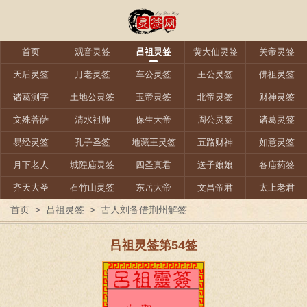
首页
观音灵签
吕祖灵签
黄大仙灵签
关帝灵签
天后灵签
月老灵签
车公灵签
王公灵签
佛祖灵签
诸葛测字
土地公灵签
玉帝灵签
北帝灵签
财神灵签
文殊菩萨
清水祖师
保生大帝
周公灵签
诸葛灵签
易经灵签
孔子圣签
地藏王灵签
五路财神
如意灵签
月下老人
城隍庙灵签
四圣真君
送子娘娘
各庙药签
齐天大圣
石竹山灵签
东岳大帝
文昌帝君
太上老君
首页
>
吕祖灵签
>
古人刘备借荆州解签
吕祖灵签第54签