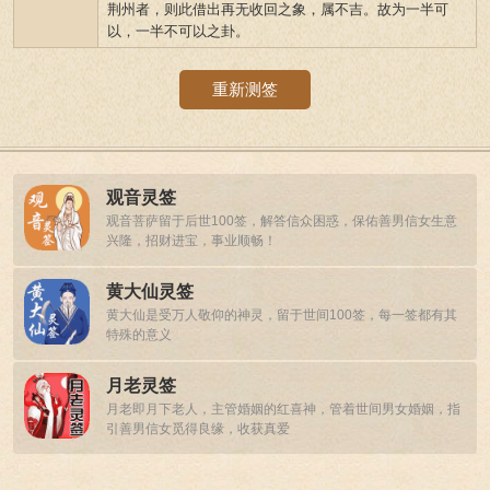
荆州者，则此借出再无收回之象，属不吉。故为一半可
以，一半不可以之卦。
重新测签
观音灵签
观音菩萨留于后世100签，解答信众困惑，保佑善男信女生意
兴隆，招财进宝，事业顺畅！
黄大仙灵签
黄大仙是受万人敬仰的神灵，留于世间100签，每一签都有其
特殊的意义
月老灵签
月老即月下老人，主管婚姻的红喜神，管着世间男女婚姻，指
引善男信女觅得良缘，收获真爱