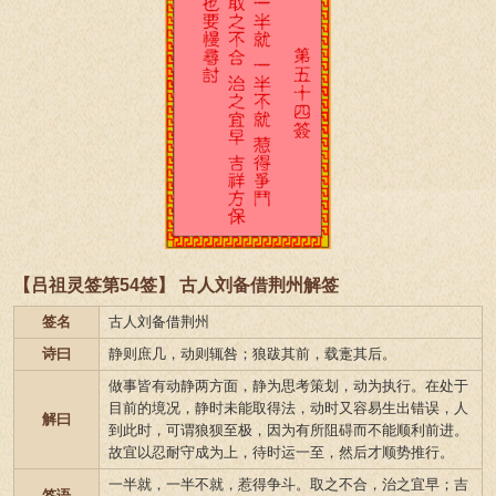
【吕祖灵签第54签】 古人刘备借荆州解签
签名
古人刘备借荆州
诗曰
静则庶几，动则辄咎；狼跋其前，载疐其后。
做事皆有动静两方面，静为思考策划，动为执行。在处于
目前的境况，静时未能取得法，动时又容易生出错误，人
解曰
到此时，可谓狼狈至极，因为有所阻碍而不能顺利前进。
故宜以忍耐守成为上，待时运一至，然后才顺势推行。
一半就，一半不就，惹得争斗。取之不合，治之宜早；吉
签语