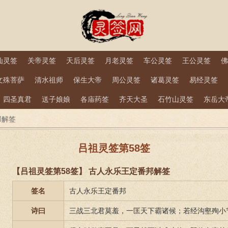
仙灵签
关帝灵签
天后灵签
月老灵签
车公灵签
王公灵签
佛
文殊菩萨
清水祖师
保生大帝
周公灵签
诸葛灵签
易经灵签
四圣真君
送子娘娘
各庙药签
齐天大圣
石竹山灵签
东岳大
邦解签
吕祖灵签第58签
【吕祖灵签第58签】 古人永乐王定番邦解签
签名
古人永乐王定番邦
诗曰
三战三北君莫羞，一匡天下霸诸候；若经沟壑殉小