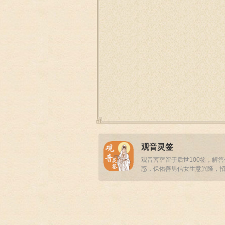
观音灵签
观音菩萨留于后世100签，解
惑，保佑善男信女生意兴隆，
事业顺畅！