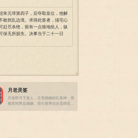
祖朱元璋第四子，后夺取皇位，他解
不敢扰乱边境。求得此签者，须宅心
可赶尽杀绝，留有一点馀地给人，纵
可保无所损失。决事当于二十一日
月老灵签
月老即月下老人，主管婚姻的红喜神，管
着世间男女婚姻，指引善男信女觅得良
缘，收获真爱