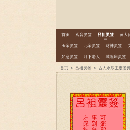
首页
观音灵签
吕祖灵签
黄大
玉帝灵签
北帝灵签
财神灵签
如意灵签
月下老人
城隍庙灵签
首页
>
吕祖灵签
>
古人永乐王定番