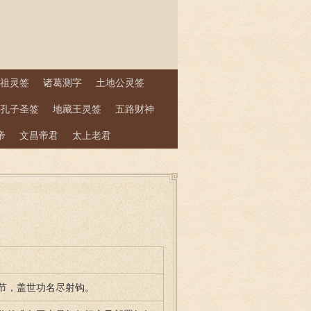
祖灵签
诸葛测字
土地公灵签
孔子圣签
地藏王灵签
五路财神
帝
文昌帝君
太上老君
节，盖世功名尽射钩。