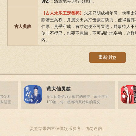
诉讼：
急急地去进行会胜利。
【古人永乐王定番邦】
永乐乃明成祖年号，为明太
除藩王兵权，并屡次出兵打击蒙古势力，使得番邦
古人典故
仁厚，贵乎守成，有寸进便不可冒进，处事待人不
使非不得已，也要不急躁，不可胡乱地妄动，这样
内。
重新测签
黄大仙灵签
答信众困
黄大仙是受万人敬仰的神灵，留于世间
招财进宝，
100签，每一签都有其特殊的意义
灵签结果内容仅供娱乐参考，切勿迷信。