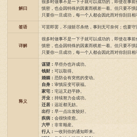
很多时做事不是一下子就可以成功的，即使在事前
解曰
慎密，也会因特殊的因素而棋差一着。但只要不惧
只要你一旦成功，每一个人都会因此而对你刮目相
签语
可罢即罢，不须斩尽杀绝，事到无可奈何；也要守
很多时做事不是一下子就可以成功的，即使在事前
详解
慎密，也会因特殊的因素而棋差一着。但只要不惧
只要你一旦成功，每一个人都会因此而对你刮目相
谋望：
早些办也许成功。
钱财：
可以取得。
婚姻：
恐防会有突然的变动。
自身：
审慎应变可获福。
家宅：
宅运又趋平静。
开业：
持续努力会成功。
释义
迁居：
远近都无妨。
出行：
早一点出发较好。
疾病：
会很快痊愈。
六甲：
非常顺産。
行人：
一收到你的通知即来。