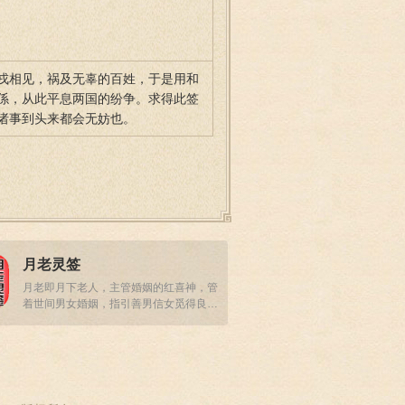
戎相见，祸及无辜的百姓，于是用和
係，从此平息两国的纷争。求得此签
诸事到头来都会无妨也。
月老灵签
月老即月下老人，主管婚姻的红喜神，管
着世间男女婚姻，指引善男信女觅得良
缘，收获真爱