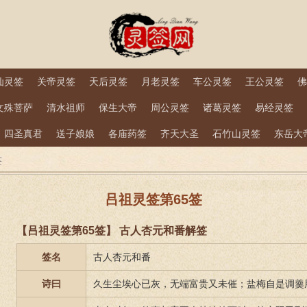
仙灵签
关帝灵签
天后灵签
月老灵签
车公灵签
王公灵签
佛
文殊菩萨
清水祖师
保生大帝
周公灵签
诸葛灵签
易经灵签
四圣真君
送子娘娘
各庙药签
齐天大圣
石竹山灵签
东岳大
签
吕祖灵签第65签
【吕祖灵签第65签】 古人杏元和番解签
签名
古人杏元和番
诗曰
久生尘埃心已灰，无端富贵又未催；盐梅自是调羹