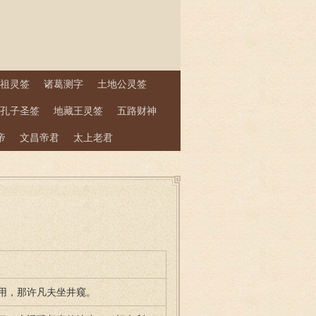
祖灵签
诸葛测字
土地公灵签
孔子圣签
地藏王灵签
五路财神
帝
文昌帝君
太上老君
用，那许凡夫坐井窥。