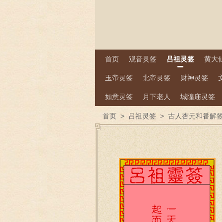
首页
观音灵签
吕祖灵签
黄大
玉帝灵签
北帝灵签
财神灵签
如意灵签
月下老人
城隍庙灵签
首页
>
吕祖灵签
>
古人杏元和番解