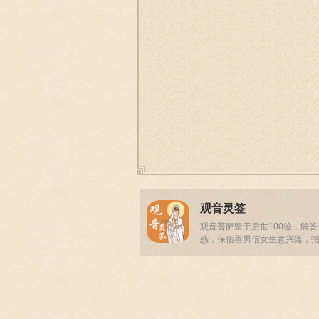
观音灵签
观音菩萨留于后世100签，解
惑，保佑善男信女生意兴隆，
事业顺畅！