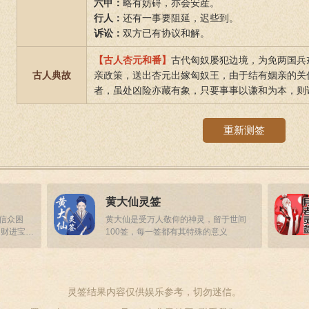
六甲：
略有妨碍，亦会安産。
行人：
还有一事要阻延，迟些到。
诉讼：
双方已有协议和解。
【古人杏元和番】
古代匈奴屡犯边境，为免两国兵
古人典故
亲政策，送出杏元出嫁匈奴王，由于结有姻亲的关
者，虽处凶险亦藏有象，只要事事以谦和为本，则
重新测签
黄大仙灵签
答信众困
黄大仙是受万人敬仰的神灵，留于世间
招财进宝，
100签，每一签都有其特殊的意义
灵签结果内容仅供娱乐参考，切勿迷信。