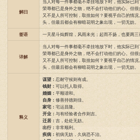
当人对每一件事都毫不牵挂地放下时，他实际已到
荣辱都已是身外之物，绝不会打动他们的心。但很
解曰
又不是人所可控制，取捨如何？要视乎自己的情况
头，但最后都会有柳暗花明之象出现，一切无妨。
签语
一天星斗灿辉煌，风雨未光；起而不扬，也要两三
当人对每一件事都毫不牵挂地放下时，他实际已到
荣辱都已是身外之物，绝不会打动他们的心。但很
详解
又不是人所可控制，取捨如何？要视乎自己的情况
头，但最后都会有柳暗花明之象出现，一切无妨。
谋望：
忍耐守候则有成。
钱财：
可以托人取得。
婚姻：
平顺谐和。
自身：
修善持德则佳。
家宅：
宅运昌隆。
开业：
与有经验者合作则吉。
释义
迁居：
吉，处处无妨。
出行：
非常顺利。
疾病：
初病无妨，久病恐不治。