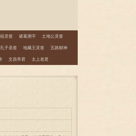
祖灵签
诸葛测字
土地公灵签
孔子圣签
地藏王灵签
五路财神
帝
文昌帝君
太上老君