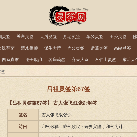
仙灵签
关帝灵签
天后灵签
月老灵签
车公灵签
王公灵签
佛
文殊菩萨
清水祖师
保生大帝
周公灵签
诸葛灵签
易经灵签
四圣真君
送子娘娘
各庙药签
齐天大圣
石竹山灵签
东岳大
解签
吕祖灵签第67签
【吕祖灵签第67签】 古人张飞战张郃解签
签名
古人张飞战张郃
诗曰
和气致祥，乖气致戾；若要兴隆，和气为计。