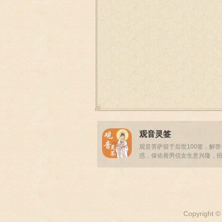
观音灵签
观音菩萨留于后世100签，解
惑，保佑善男信女生意兴隆，
事业顺畅！
Copyright ©