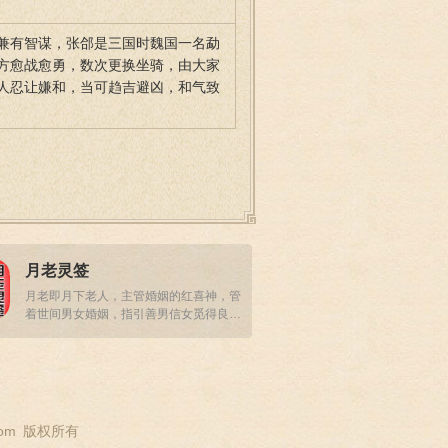
兼有智谋，张郃是三国时魏国一名勐
方愈战愈勇，数次更换坐骑，由大家
人忍让嫌和，当可趋吉避凶，和气致
月老灵签
月老即月下老人，主管婚姻的红喜神，管
着世间男女婚姻，指引善男信女觅得良
缘，收获真爱
om
版权所有