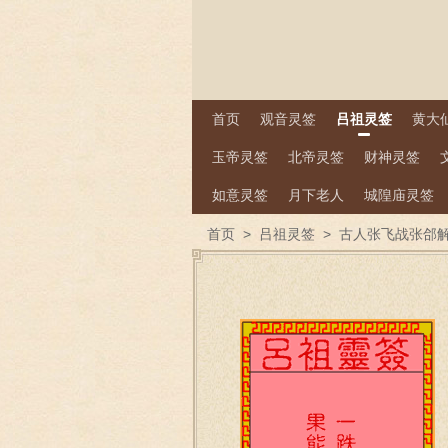
首页
观音灵签
吕祖灵签
黄大
玉帝灵签
北帝灵签
财神灵签
如意灵签
月下老人
城隍庙灵签
首页
>
吕祖灵签
>
古人张飞战张郃