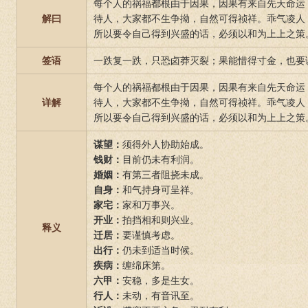
每个人的祸福都根由于因果，因果有来自先天命运
解曰
待人，大家都不生争拗，自然可得祯祥。乖气凌人
所以要令自己得到兴盛的话，必须以和为上上之策
签语
一跌复一跌，只恐卤莽灭裂；果能惜得寸金，也要
每个人的祸福都根由于因果，因果有来自先天命运
详解
待人，大家都不生争拗，自然可得祯祥。乖气凌人
所以要令自己得到兴盛的话，必须以和为上上之策
谋望：
须得外人协助始成。
钱财：
目前仍未有利润。
婚姻：
有第三者阻挠未成。
自身：
和气持身可呈祥。
家宅：
家和万事兴。
开业：
拍挡相和则兴业。
释义
迁居：
要谨慎考虑。
出行：
仍未到适当时候。
疾病：
缠绵床第。
六甲：
安稳，多是生女。
行人：
未动，有音讯至。