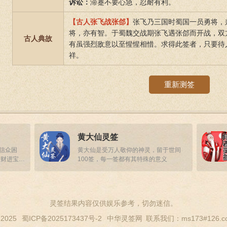
诉讼：
滞蹇不要心急，忍耐有利。
【古人张飞战张郃】
张飞乃三国时蜀国一员勇将，
将，亦有智。于蜀魏交战期张飞遇张郃而开战，双
古人典故
有虽强烈敌意以至惺惺相惜。求得此签者，只要待
祥。
重新测签
黄大仙灵签
答信众困
黄大仙是受万人敬仰的神灵，留于世间
招财进宝，
100签，每一签都有其特殊的意义
灵签结果内容仅供娱乐参考，切勿迷信。
 2025
蜀ICP备2025173437号-2
中华灵签网
联系我们：ms173#126.c