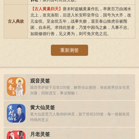
【古人黄巢归天】
唐末时盗贼黄巢作乱，率衆百万由湘水
北上，攻克洛阳，后进入长安即皇帝位，国号为大齐，改
古人典故
元金统。至金统五年，战事失败，退至泰山狼虎谷被围
困，自杀死。求得此签者，乃笼中困鸟之象，凡事不吉。
如能修德行善，见义勇为，则可免灾危之厄。
重新测签
观音灵签
观音菩萨留于后世100签，解答信众困惑，保佑善男信女生意
兴隆，招财进宝，事业顺畅！
黄大仙灵签
黄大仙是受万人敬仰的神灵，留于世间100签，每一签都有其
特殊的意义
月老灵签