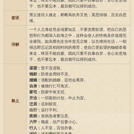
来走，终至不能自拨。因此只要不自暴自弃，全心全意地
干，也不要忘本，最后都可以得到成功。
黑云迷径人难走，桥断风吹舟又危；莫思徘徊，且去自思
签语
维。
一个人立身处世必须要知足，不要贪图欲望。把自己的思
想和行为都深入欲海之中，这样会使人的性格及价值观完
全摧毁。如东廓先生当年贫无立锥，以乞维持生活，一朝
详解
得志即忘记其初段时间的艰苦，使自己受欲望的枷锁牵着
来走，终至不能自拨。因此只要不自暴自弃，全心全意地
干，也不要忘本，最后都可以得到成功。
谋望：
暂不宜进取。
钱财：
防资金周转不灵。
婚姻：
强配的婚姻，迟些会离异。
自身：
修德行仁可免灾。
家宅：
防家中有灾厄。
开业：
一切新的计划，中止为宜。
释义
迁居：
迟则较宜。
出行：
远行不利。
疾病：
发病急者要注意。
六甲：
顺産，但产后要小心。
行人：
人不至，言信亦沓。
诉讼：
谈判费时而且失败。