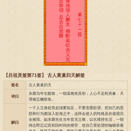
【吕祖灵签第71签】 古人黄巢归天解签
签名
古人黄巢归天
东廓当年乞餕馀，一朝温饱丧其初；人心不足蛇吞象，天
诗曰
理难忘獭祭鱼。
一个人立身处世必须要知足，不要贪图欲望。把自己的思
想和行为都深入欲海之中，这样会使人的性格及价值观完
全摧毁。如东廓先生当年贫无立锥，以乞维持生活，一朝
解曰
得志即忘记其初段时间的艰苦，使自己受欲望的枷锁牵着