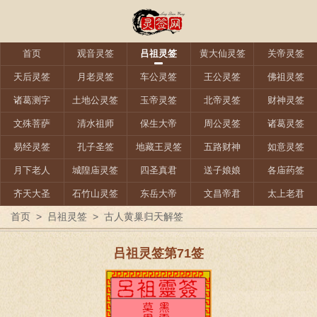
首页
观音灵签
吕祖灵签
黄大仙灵签
关帝灵签
天后灵签
月老灵签
车公灵签
王公灵签
佛祖灵签
诸葛测字
土地公灵签
玉帝灵签
北帝灵签
财神灵签
文殊菩萨
清水祖师
保生大帝
周公灵签
诸葛灵签
易经灵签
孔子圣签
地藏王灵签
五路财神
如意灵签
月下老人
城隍庙灵签
四圣真君
送子娘娘
各庙药签
齐天大圣
石竹山灵签
东岳大帝
文昌帝君
太上老君
首页
>
吕祖灵签
>
古人黄巢归天解签
吕祖灵签第71签