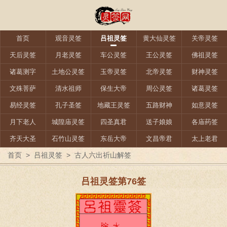
首页
观音灵签
吕祖灵签
黄大仙灵签
关帝灵签
天后灵签
月老灵签
车公灵签
王公灵签
佛祖灵签
诸葛测字
土地公灵签
玉帝灵签
北帝灵签
财神灵签
文殊菩萨
清水祖师
保生大帝
周公灵签
诸葛灵签
易经灵签
孔子圣签
地藏王灵签
五路财神
如意灵签
月下老人
城隍庙灵签
四圣真君
送子娘娘
各庙药签
齐天大圣
石竹山灵签
东岳大帝
文昌帝君
太上老君
首页
>
吕祖灵签
>
古人六出祈山解签
吕祖灵签第76签