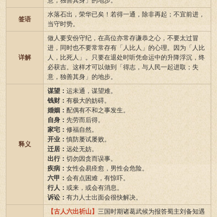
意，独善其身」的地步。
水落石出，荣华已矣！若得一通，除非再起；不宜前进，
签语
当守时势。
做人要安份守纪，在高位亦常存谦恭之心，不要太过冒
进，同时也不要常常存有「人比人」的心理。因为「人比
详解
人，比死人」。只要在退处时听凭命运中的升降浮沉，终
必获吉。这样才可以做到「得志，与人民一起进取；失
意，独善其身」的地步。
谋望：
运未通，谋望难。
钱财：
有极大的妨碍。
婚姻：
配偶有不和之事发生。
自身：
先劳而后得。
家宅：
修福自然。
开业：
慎防屡试屡败。
释义
迁居：
远处无妨。
出行：
切勿因贪而误事。
疾病：
女性会易痊愈，男性会危险。
六甲：
会有点困难，有惊吓。
行人：
或来，或会有消息。
诉讼：
有力人士出面会很快解决。
【古人六出祈山】
三国时期诸葛武候为报答蜀主刘备知遇