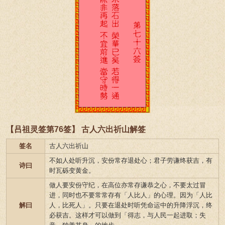
【吕祖灵签第76签】 古人六出祈山解签
签名
古人六出祈山
不如人处听升沉，安份常存退处心；君子劳谦终获吉，有
诗曰
时瓦砾变黄金。
做人要安份守纪，在高位亦常存谦恭之心，不要太过冒
进，同时也不要常常存有「人比人」的心理。因为「人比
解曰
人，比死人」。只要在退处时听凭命运中的升降浮沉，终
必获吉。这样才可以做到「得志，与人民一起进取；失