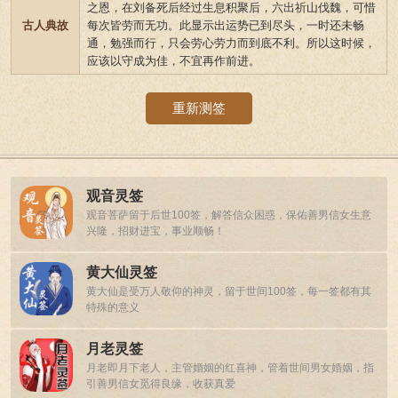
之恩，在刘备死后经过生息积聚后，六出祈山伐魏，可惜
古人典故
每次皆劳而无功。此显示出运势已到尽头，一时还未畅
通，勉强而行，只会劳心劳力而到底不利。所以这时候，
应该以守成为佳，不宜再作前进。
重新测签
观音灵签
观音菩萨留于后世100签，解答信众困惑，保佑善男信女生意
兴隆，招财进宝，事业顺畅！
黄大仙灵签
黄大仙是受万人敬仰的神灵，留于世间100签，每一签都有其
特殊的意义
月老灵签
月老即月下老人，主管婚姻的红喜神，管着世间男女婚姻，指
引善男信女觅得良缘，收获真爱