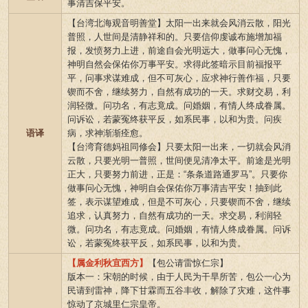
事清吉保平安。
【台湾北海观音明善堂】太阳一出来就会风消云散，阳光
普照，人世间是清静祥和的。只要信仰虔诚布施增加福
报，发愤努力上进，前途自会光明远大，做事问心无愧，
神明自然会保佑你万事平安。求得此签暗示目前福报平
平，问事求谋难成，但不可灰心，应求神行善作福，只要
锲而不舍，继续努力，自然有成功的一天。求财交易，利
润轻微。问功名，有志竟成。问婚姻，有情人终成眷属。
问诉讼，若蒙冤终获平反，如系民事，以和为贵。问疾
语译
病，求神渐渐痊愈。
【台湾育德妈祖同修会】只要太阳一出来，一切就会风消
云散，只要光明一普照，世间便见清净太平。前途是光明
正大，只要努力前进，正是：“条条道路通罗马”。只要你
做事问心无愧，神明自会保佑你万事清吉平安！抽到此
签，表示谋望难成，但是不可灰心，只要锲而不舍，继续
追求，认真努力，自然有成功的一天。求交易，利润轻
微。问功名，有志竟成。问婚姻，有情人终成眷属。问诉
讼，若蒙冤终获平反，如系民事，以和为贵。
【属金利秋宜西方】
【包公请雷惊仁宗】
版本一：宋朝的时候，由于人民为干旱所苦，包公一心为
民请到雷神，降下甘霖而五谷丰收，解除了灾难，这件事
惊动了京城里仁宗皇帝。