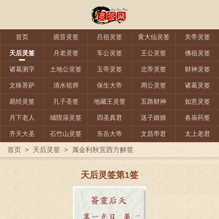
首页
观音灵签
吕祖灵签
黄大仙灵签
关帝灵签
天后灵签
月老灵签
车公灵签
王公灵签
佛祖灵签
诸葛测字
土地公灵签
玉帝灵签
北帝灵签
财神灵签
文殊菩萨
清水祖师
保生大帝
周公灵签
诸葛灵签
易经灵签
孔子圣签
地藏王灵签
五路财神
如意灵签
月下老人
城隍庙灵签
四圣真君
送子娘娘
各庙药签
齐天大圣
石竹山灵签
东岳大帝
文昌帝君
太上老君
首页
>
天后灵签
>
属金利秋宜西方解签
天后灵签第1签