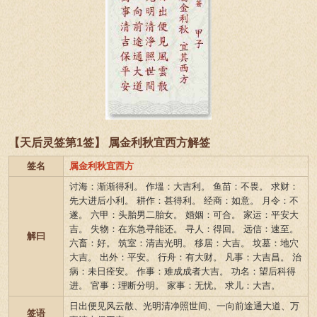
【天后灵签第1签】 属金利秋宜西方解签
签名
属金利秋宜西方
讨海：渐渐得利。 作塭：大吉利。 鱼苗：不畏。 求财：
先大进后小利。 耕作：甚得利。 经商：如意。 月令：不
遂。 六甲：头胎男二胎女。 婚姻：可合。 家运：平安大
吉。 失物：在东急寻能还。 寻人：得回。 远信：速至。
解曰
六畜：好。 筑室：清吉光明。 移居：大吉。 坟墓：地穴
大吉。 出外：平安。 行舟：有大财。 凡事：大吉昌。 治
病：未日痊安。 作事：难成成者大吉。 功名：望后科得
进。 官事：理断分明。 家事：无忧。 求儿：大吉。
日出便见风云散、光明清净照世间、一向前途通大道、万
签语