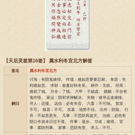
【天后灵签第16签】 属水利冬宜北方解签
签名
属水利冬宜北方
讨海：有阴鬼难得。 作塭：难如意要要忍耐。 鱼苗：失
利难如意。 求财：春夏好秋冬呆。 耕作：无收。 经商：
难就了钱。 月令：了钱。 六甲：子媳虚。 婚姻：不合有
鬼作怪。 家运：阴邪求神解决。 失物：难寻运途难移。
解曰
寻人：迟慢。 远信：必有失音。 六畜：不可纳。 筑室：
不可。 移居：不可。 坟墓：地势不佳。 出外：防险。 行
舟：不如意惹失。 凡事：不恐防风波灾。 治病：必危有
阴公作祟未日过不畏。 作事：退步。 功名：难得。 官
事：紧防刑事。 家事：恐防有变。 求儿：不可。