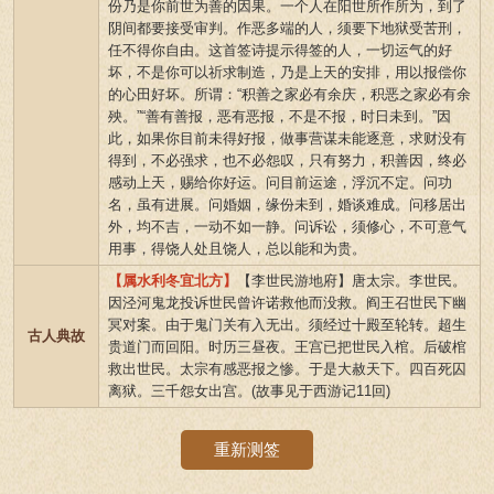
份乃是你前世为善的因果。一个人在阳世所作所为，到了
阴间都要接受审判。作恶多端的人，须要下地狱受苦刑，
任不得你自由。这首签诗提示得签的人，一切运气的好
坏，不是你可以祈求制造，乃是上天的安排，用以报偿你
的心田好坏。所谓：“积善之家必有余庆，积恶之家必有余
殃。”“善有善报，恶有恶报，不是不报，时日未到。”因
此，如果你目前未得好报，做事营谋未能逐意，求财没有
得到，不必强求，也不必怨叹，只有努力，积善因，终必
感动上天，赐给你好运。问目前运途，浮沉不定。问功
名，虽有进展。问婚姻，缘份未到，婚谈难成。问移居出
外，均不吉，一动不如一静。问诉讼，须修心，不可意气
用事，得饶人处且饶人，总以能和为贵。
【属水利冬宜北方】
【李世民游地府】唐太宗。李世民。
因泾河鬼龙投诉世民曾许诺救他而没救。阎王召世民下幽
冥对案。由于鬼门关有入无出。须经过十殿至轮转。超生
古人典故
贵道门而回阳。时历三昼夜。王宫已把世民入棺。后破棺
救出世民。太宗有感恶报之惨。于是大赦天下。四百死囚
离狱。三千怨女出宫。(故事见于西游记11回)
重新测签