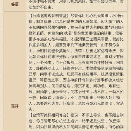
不须作福不须求、用尽心机总未休、阳世不知阴世事、官
签语
法如炉不自由。
【台湾北海观音明善堂】尽管你用尽心机去追求，求神作
福，制造福份，结果还是失望的无法如愿。因为阳世的人
不知阴间善恶果报的事，福份是前世为善的因果与祖先阴
鹜的庇荫。你目前的"执着"是前世因果报应的结果，需要
更多布施的功德与福报。才能消隬三世因果罪报，就好比
作恶多端的人，须要受审判下地狱受苦刑，由不得你自
由。神明目前也爱莫能助。所谓：积善之家必有余庆。因
此如果你目前未得好报，做事营谋未能遂意，求财没有得
到，不必强求，也不必报怨，只有多努力拜神忏悔，积善
因，终能感动上天，赐给你好运。求得此签暗示目前福报
已尽，问事求谋难成。切忌再有感情用事。机谋报复愤恨
诅咒...等损德之事，应该神前忏悔并多行善事积德来感动
神明与别人，问目前运途，浮沉不定。问功名、难有进
展。问婚姻，缘份未到，问移居外出，均不吉，一动不如
一静。问诉讼，须修心，不可意气用事，得饶人处且饶
人，总要以和为贵。问疾病，危险有阴邪元辰暗淡，宜消
语译
灾。
【台湾育德妈祖同修会】福份，不须去寻求，也不须去制
造。你尽管用尽心机想去追求，结果还是失望，休想得
到。因为阳世里的不人知阴间里善恶果报的事，而你的福