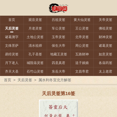
首页
观音灵签
吕祖灵签
黄大仙灵签
关帝灵签
天后灵签
月老灵签
车公灵签
王公灵签
佛祖灵签
诸葛测字
土地公灵签
玉帝灵签
北帝灵签
财神灵签
文殊菩萨
清水祖师
保生大帝
周公灵签
诸葛灵签
易经灵签
孔子圣签
地藏王灵签
五路财神
如意灵签
月下老人
城隍庙灵签
四圣真君
送子娘娘
各庙药签
齐天大圣
石竹山灵签
东岳大帝
文昌帝君
太上老君
首页
>
天后灵签
>
属水利冬宜北方解签
天后灵签第16签