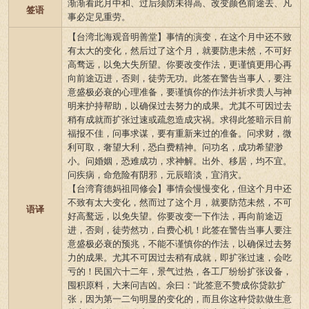
渐渐看此月中和、过后须防未得高、改变颜色前途去、凡
签语
事必定见重劳。
【台湾北海观音明善堂】事情的演变，在这个月中还不致
有太大的变化，然后过了这个月，就要防患未然，不可好
高骛远，以免大失所望。你要改变作法，更谨慎更用心再
向前途迈进，否则，徒劳无功。此签在警告当事人，要注
意盛极必衰的心理准备，要谨慎你的作法并祈求贵人与神
明来护持帮助，以确保过去努力的成果。尤其不可因过去
稍有成就而扩张过速或疏忽造成灾祸。求得此签暗示目前
福报不佳，问事求谋，要有重新来过的准备。问求财，微
利可取，奢望大利，恐白费精神。问功名，成功希望渺
小。问婚姻，恐难成功，求神解。出外、移居，均不宜。
问疾病，命危险有阴邪，元辰暗淡，宜消灾。
【台湾育德妈祖同修会】事情会慢慢变化，但这个月中还
不致有太大变化，然而过了这个月，就要防范未然，不可
语译
好高鹜远，以免失望。你要改变一下作法，再向前途迈
进，否则，徒劳然功，白费心机！此签在警告当事人要注
意盛极必衰的预兆，不能不谨慎你的作法，以确保过去努
力的成果。尤其不可因过去稍有成就，即扩张过速，会吃
亏的！民国六十二年，景气过热，各工厂纷纷扩张设备，
囤积原料，大来问吉凶。佘曰：“此签意不赞成你贷款扩
张，因为第一二句明显的变化的，而且你这种贷款做生意