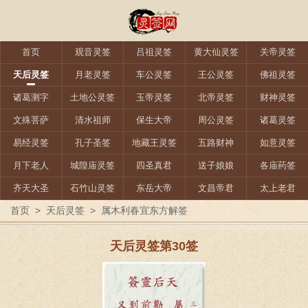
首页
观音灵签
吕祖灵签
黄大仙灵签
关帝灵签
天后灵签
月老灵签
车公灵签
王公灵签
佛祖灵签
诸葛测字
土地公灵签
玉帝灵签
北帝灵签
财神灵签
文殊菩萨
清水祖师
保生大帝
周公灵签
诸葛灵签
易经灵签
孔子圣签
地藏王灵签
五路财神
如意灵签
月下老人
城隍庙灵签
四圣真君
送子娘娘
各庙药签
齐天大圣
石竹山灵签
东岳大帝
文昌帝君
太上老君
首页
>
天后灵签
>
属木利春宜东方解签
天后灵签第30签