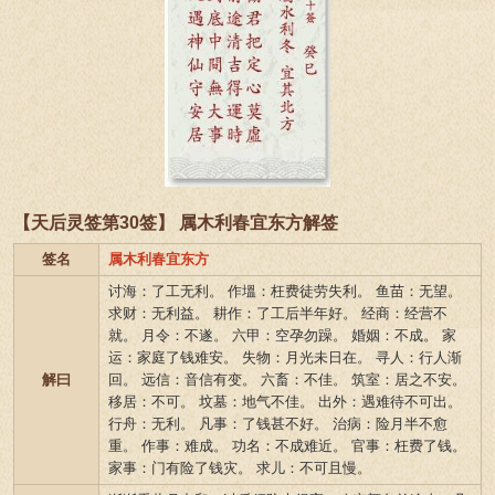
【天后灵签第30签】 属木利春宜东方解签
签名
属木利春宜东方
讨海：了工无利。 作塭：枉费徒劳失利。 鱼苗：无望。
求财：无利益。 耕作：了工后半年好。 经商：经营不
就。 月令：不遂。 六甲：空孕勿躁。 婚姻：不成。 家
运：家庭了钱难安。 失物：月光未日在。 寻人：行人渐
解曰
回。 远信：音信有变。 六畜：不佳。 筑室：居之不安。
移居：不可。 坟墓：地气不佳。 出外：遇难待不可出。
行舟：无利。 凡事：了钱甚不好。 治病：险月半不愈
重。 作事：难成。 功名：不成难近。 官事：枉费了钱。
家事：门有险了钱灾。 求儿：不可且慢。