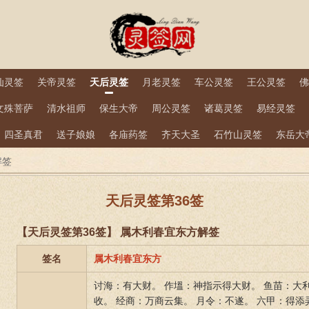
仙灵签
关帝灵签
天后灵签
月老灵签
车公灵签
王公灵签
佛
文殊菩萨
清水祖师
保生大帝
周公灵签
诸葛灵签
易经灵签
四圣真君
送子娘娘
各庙药签
齐天大圣
石竹山灵签
东岳大
解签
天后灵签第36签
【天后灵签第36签】 属木利春宜东方解签
签名
属木利春宜东方
讨海：有大财。 作塭：神指示得大财。 鱼苗：大
收。 经商：万商云集。 月令：不遂。 六甲：得添