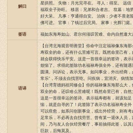
星拱照。 失物：月光完寻在。 寻人：得至。 远信
解曰
福双全子孙旺。 移居：兄弟和合者吉。 坟墓：地
好大呆。 凡事：亨通得自安。 治病：少者不畏老
佛可进。 官事：了钱过后完局。 家事：光辉门庭。
签语
福如东海寿如山、君尔何须叹苦难、命内自然逢大
【台湾北海观音明善堂】你命中注定福禄像东海那
寿双全的命，还有什么苦难可言。既然命里己有，
就会获得快乐平安。这是一首很幸运的签诗，表示
烦恼了。求得此签除功名福禄寿俱全外，还有随遇
圆满。问诉讼，表示无事。如问事业，外出经商，
常乐”，不须去自找苦吃。问疾病，宜消灾。病情
【台湾育德妈祖同修会】你的福禄像东海那么大，
语译
双全的命，还叹啥么苦难呢！既然命里已有，自然
这是一首很幸运的签诗。表示福寿都有，就该知足，
恼，就是自寻的了！此签除了表示功名福禄寿全外
可以痊愈，如系问创新事业，或出外经营，则有考
足常乐，不必再去自找劳苦。曾有某一退休人员，
间，乃与友人合伙经营餐厅，事前抽得此签，以其
巨款，后悔莫及。