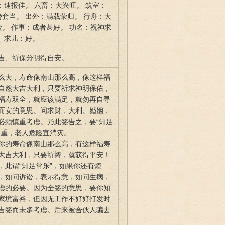
：速报佳。 六畜：大兴旺。 筑室：
势套当。 出外：满载荣归。 行舟：大
险。 作事：成者甚好。 功名：祝神求
 求儿：好。
吉、祈保分明得自安。
么大，寿命像南山那么高，像这样福
自然大吉大利，只要祈求神明保佑，
福寿双全，就应该满足，就勿再自寻
而安的意思。问求财，大利。婚姻，
必须慎重考虑。乃此签告之，要“知足
加重，老人危险宜消灾。
你的寿命像南山那么高，有这样福寿
大吉大利，只要祈祷，就获得平安！
此谓“知足常乐”，如果你还有烦
，如问诉讼，表示得意，如问生病，
虑的必要。因为全签的意思，要你知
家境富裕，但因无工作不好好打发时
吉签而未多考虑。后来被合伙人骗去