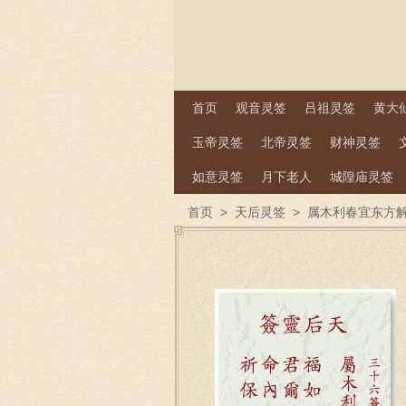
首页
观音灵签
吕祖灵签
黄大
玉帝灵签
北帝灵签
财神灵签
如意灵签
月下老人
城隍庙灵签
首页
>
天后灵签
>
属木利春宜东方