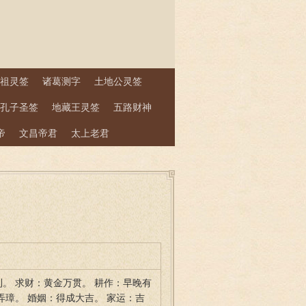
祖灵签
诸葛测字
土地公灵签
孔子圣签
地藏王灵签
五路财神
帝
文昌帝君
太上老君
利。 求财：黄金万贯。 耕作：早晚有
弄璋。 婚姻：得成大吉。 家运：吉