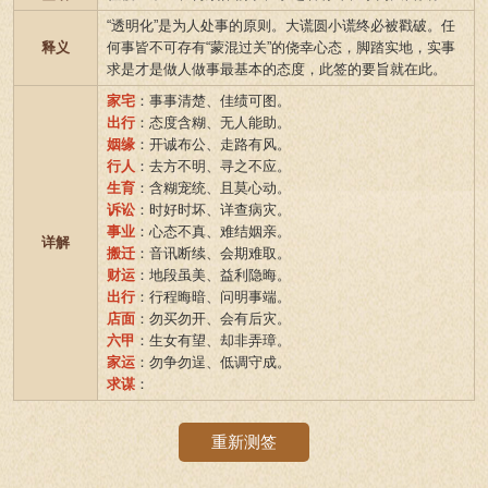
“透明化”是为人处事的原则。大谎圆小谎终必被戳破。任
释义
何事皆不可存有“蒙混过关”的侥幸心态，脚踏实地，实事
求是才是做人做事最基本的态度，此签的要旨就在此。
家宅
：事事清楚、佳绩可图。
出行
：态度含糊、无人能助。
姻缘
：开诚布公、走路有风。
行人
：去方不明、寻之不应。
生育
：含糊宠统、且莫心动。
诉讼
：时好时坏、详查病灾。
事业
：心态不真、难结姻亲。
详解
搬迁
：音讯断续、会期难取。
财运
：地段虽美、益利隐晦。
出行
：行程晦暗、问明事端。
店面
：勿买勿开、会有后灾。
六甲
：生女有望、却非弄璋。
家运
：勿争勿逞、低调守成。
求谋
：
重新测签