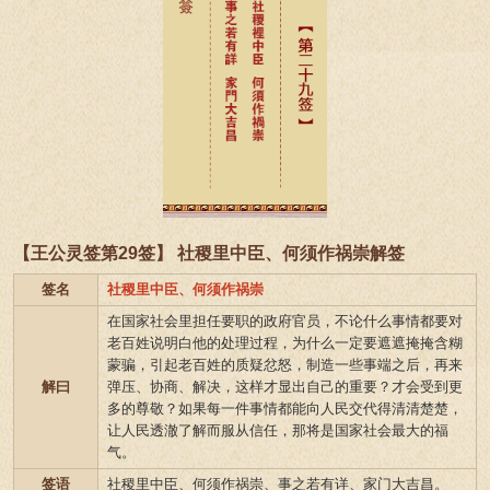
【王公灵签第29签】 社稷里中臣、何须作祸崇解签
签名
社稷里中臣、何须作祸崇
在国家社会里担任要职的政府官员，不论什么事情都要对
老百姓说明白他的处理过程，为什么一定要遮遮掩掩含糊
蒙骗，引起老百姓的质疑忿怒，制造一些事端之后，再来
解曰
弹压、协商、解决，这样才显出自己的重要？才会受到更
多的尊敬？如果每一件事情都能向人民交代得清清楚楚，
让人民透澈了解而服从信任，那将是国家社会最大的福
气。
签语
社稷里中臣、何须作祸崇、事之若有详、家门大吉昌。