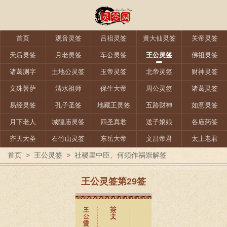
首页
观音灵签
吕祖灵签
黄大仙灵签
关帝灵签
天后灵签
月老灵签
车公灵签
王公灵签
佛祖灵签
诸葛测字
土地公灵签
玉帝灵签
北帝灵签
财神灵签
文殊菩萨
清水祖师
保生大帝
周公灵签
诸葛灵签
易经灵签
孔子圣签
地藏王灵签
五路财神
如意灵签
月下老人
城隍庙灵签
四圣真君
送子娘娘
各庙药签
齐天大圣
石竹山灵签
东岳大帝
文昌帝君
太上老君
首页
>
王公灵签
>
社稷里中臣、何须作祸崇解签
王公灵签第29签