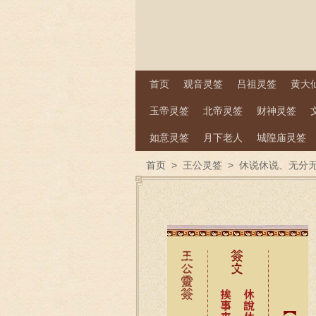
首页
观音灵签
吕祖灵签
黄大
玉帝灵签
北帝灵签
财神灵签
如意灵签
月下老人
城隍庙灵签
首页
>
王公灵签
>
休说休说、无分