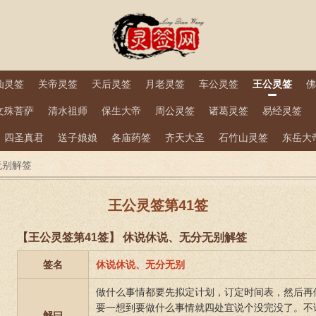
仙灵签
关帝灵签
天后灵签
月老灵签
车公灵签
王公灵签
佛
文殊菩萨
清水祖师
保生大帝
周公灵签
诸葛灵签
易经灵签
四圣真君
送子娘娘
各庙药签
齐天大圣
石竹山灵签
东岳大
无别解签
王公灵签第41签
【王公灵签第41签】 休说休说、无分无别解签
签名
休说休说、无分无别
做什么事情都要先拟定计划，订定时间表，然后再
要一想到要做什么事情就四处宜说个没完没了。不
解曰