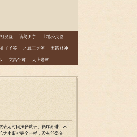
祖灵签
诸葛测字
土地公灵签
孔子圣签
地藏王灵签
五路财神
帝
文昌帝君
太上老君
依表定时间按步就班、循序渐进，不
论大小事都完全一样，没有丝毫分