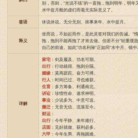
别，否则，“光说不练”的一直拖，拖到明年，明年
水中捉月般的虚幻而毫无实际意义了。
签语
休说休说、无分无别、挨事来年、水中捉月。
坐而说，不如起而作，是此灵签对我们的告诫。“惰
释义
拖，拖到不能再拖了才肯去做。但若不分“轻重缓急
自己的前途。如此“功名利禄”正如同“水中月、镜
家宅
：剑及履及、功名可期。
出行
：行动就得、拖则分隔。
姻缘
：莫再蹉跎、奋力可搏。
行人
：时间已过、寻也难获。
生育
：多方筹备、利通南北。
诉讼
：珍惜性命、速求神明。
事业
：少说多为、中意可追。
详解
搬迁
：无音无信、流落至今。
财运
：
出行
：今年平静、来年难行。
店面
：见好就做、获利必多。
六甲
：今年生男、再拖困难。