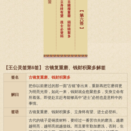
【王公灵签第6签】 古镜复重磨、钱财积聚多解签
签名
古镜复重磨、钱财积聚多
把你以前磨过的那一面“古镜”拿出来，重新再把它磨得更
为明亮光滑，如此一来，钱财就会愈聚愈多，安身立命有
解曰
所着落。即使赴京赶考能够高中“进士”必然也是意料中的
事情。
签语
古镜复重磨、钱财积聚多、立身终有望、进士必登科。
古代的镜子是铜质材料，要经过一番苦功夫的磨洗，越磨
越明亮，越明亮就越值钱。而且要常勤加磨洗，否则，生