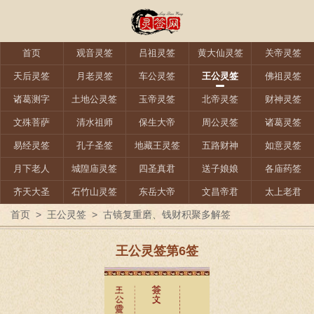
首页
观音灵签
吕祖灵签
黄大仙灵签
关帝灵签
天后灵签
月老灵签
车公灵签
王公灵签
佛祖灵签
诸葛测字
土地公灵签
玉帝灵签
北帝灵签
财神灵签
文殊菩萨
清水祖师
保生大帝
周公灵签
诸葛灵签
易经灵签
孔子圣签
地藏王灵签
五路财神
如意灵签
月下老人
城隍庙灵签
四圣真君
送子娘娘
各庙药签
齐天大圣
石竹山灵签
东岳大帝
文昌帝君
太上老君
首页
>
王公灵签
>
古镜复重磨、钱财积聚多解签
王公灵签第6签