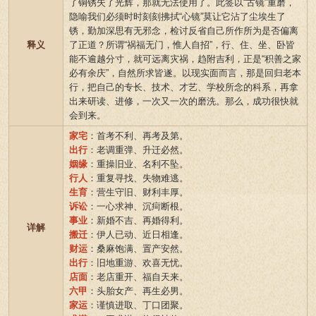
了铜锈失了光辉，那就无法使用了。此签以“古镜”重磨，
隐喻我们必须时时刻刻拂拭“心镜”莫让它沾了尘埃生了
锈，勤加深思有无邪念，检讨反省自己所作所为是否偏离
释义
了正道？所谓“祸福无门，惟人自招”，行、住、坐、卧皆
能不逾越分寸，就可远离灾祸，趋附吉利，正是“积善之家
必有余庆”，自然所求皆遂。以现实面而言，那是回归老本
行，把自己的专长、技术、才艺、学校所念的科系，再拿
出来研读、进修，一次又一次的磨洗。那么，成功很快就
会到来。
家宅
：首考不利、再考及第。
出行
：老调重弹、升迁必然。
姻缘
：重操旧业、名利不坠。
行人
：重复寻找、失物难逃。
生育
：营生守旧、财利丰厚。
诉讼
：一心求神、沉疴断根。
事业
：新婚不吉、再婚得利。
详解
搬迁
：伊人已动、近日相逢。
财运
：桑麻饱满、置产安然。
出行
：旧地重游、欢喜无忧。
店面
：老店重开、福自天来。
六甲
：头胎女产、再生必男。
家运
：谨慎进取、丁口团聚。