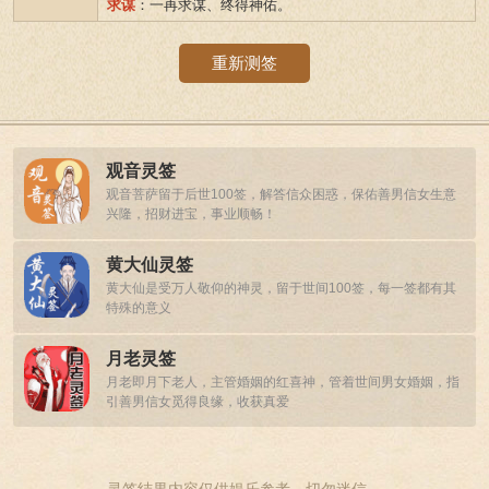
求谋
：一再求谋、终得神佑。
重新测签
观音灵签
观音菩萨留于后世100签，解答信众困惑，保佑善男信女生意
兴隆，招财进宝，事业顺畅！
黄大仙灵签
黄大仙是受万人敬仰的神灵，留于世间100签，每一签都有其
特殊的意义
月老灵签
月老即月下老人，主管婚姻的红喜神，管着世间男女婚姻，指
引善男信女觅得良缘，收获真爱