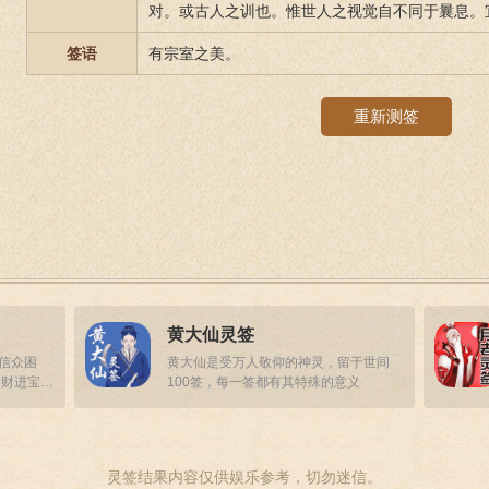
对。或古人之训也。惟世人之视觉自不同于曩息。
签语
有宗室之美。
重新测签
黄大仙灵签
答信众困
黄大仙是受万人敬仰的神灵，留于世间
招财进宝，
100签，每一签都有其特殊的意义
灵签结果内容仅供娱乐参考，切勿迷信。