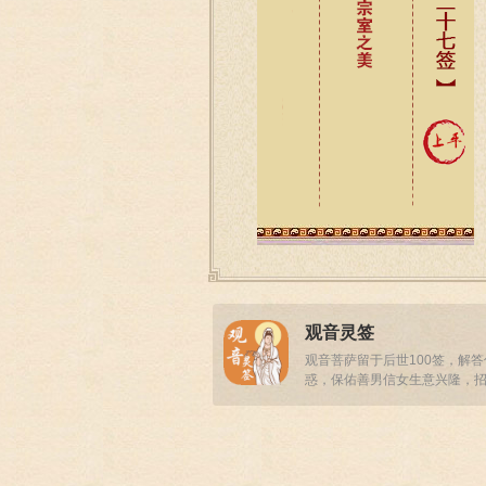
观音灵签
观音菩萨留于后世100签，解
惑，保佑善男信女生意兴隆，
事业顺畅！