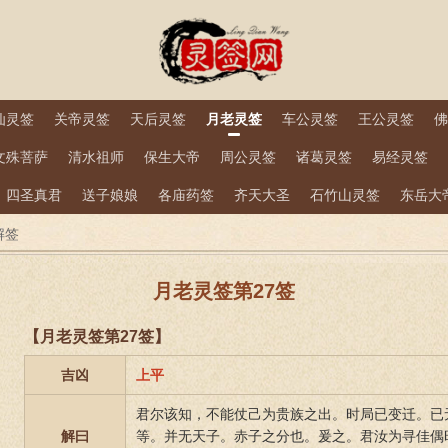
仙灵签
关帝灵签
天后灵签
月老灵签
车公灵签
王公灵签
佛
文殊菩萨
清水祖师
保生大帝
周公灵签
诸葛灵签
易经灵签
四圣真君
送子娘娘
各庙药签
齐天大圣
石竹山灵签
东岳大
解签
月老灵签第27签
【月老灵签第27签】
吉凶
上平
君尔该知，不能仗己为贵族之出。时局已变迁。已
解曰
等。并无天子。赤子之分也。爰之。君汝为寻佳偶