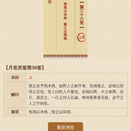
【月老灵签第36签】
吉凶
上
我之友予我木桃。如野人之献芹者。吾感激之。必报以琼
瑶之玉也。世人曰吃人斤量也。必报以两。今之食两。还
解曰
斤。易言之。一己之待人以诚。将得善果者无疑。必守之
人之守则也。
签语
投我以木桃，报之以琼瑶。
重新测签