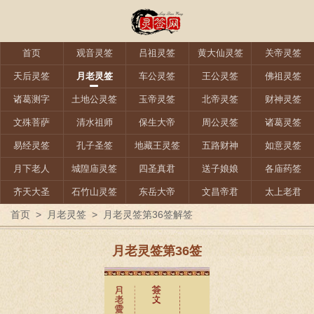
首页
观音灵签
吕祖灵签
黄大仙灵签
关帝灵签
天后灵签
月老灵签
车公灵签
王公灵签
佛祖灵签
诸葛测字
土地公灵签
玉帝灵签
北帝灵签
财神灵签
文殊菩萨
清水祖师
保生大帝
周公灵签
诸葛灵签
易经灵签
孔子圣签
地藏王灵签
五路财神
如意灵签
月下老人
城隍庙灵签
四圣真君
送子娘娘
各庙药签
齐天大圣
石竹山灵签
东岳大帝
文昌帝君
太上老君
首页
>
月老灵签
>
月老灵签第36签解签
月老灵签第36签