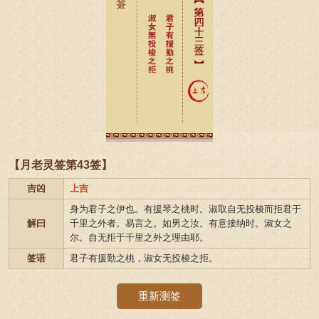
【月老灵签第43签】
吉凶
上吉
身为君子之伊也。有援琴之桃时。淑取自无投梭而拒君于
解曰
千里之外者。易言之。如男之汝。有意接纳时。淑女之
尔。自无拒于千里之外之理由耶。
签语
君子有援勤之桃，淑女无投梭之拒。
重新测签