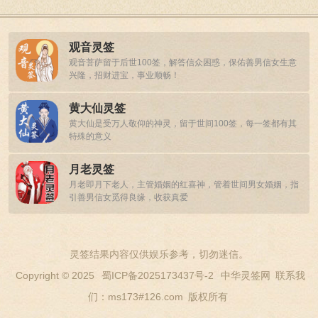
观音灵签
观音菩萨留于后世100签，解答信众困惑，保佑善男信女生意
兴隆，招财进宝，事业顺畅！
黄大仙灵签
黄大仙是受万人敬仰的神灵，留于世间100签，每一签都有其
特殊的意义
月老灵签
月老即月下老人，主管婚姻的红喜神，管着世间男女婚姻，指
引善男信女觅得良缘，收获真爱
灵签结果内容仅供娱乐参考，切勿迷信。
Copyright © 2025
蜀ICP备2025173437号-2
中华灵签网
联系我
们：ms173#126.com
版权所有