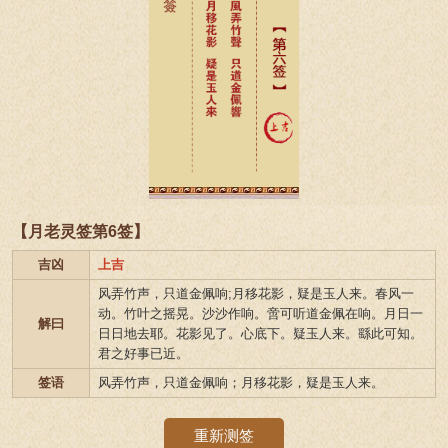
【月老灵签第6签】
吉凶
上吉
风弄竹声，只道金佩响;月移花影，疑是玉人来。春风一
动。竹叶之摇晃。沙沙作响。啻可听道金佩在响。月日一
解曰
日日地去耶。花影见了。心底下。疑玉人来。繇此可知。
君之好事已近。
签语
风弄竹声，只道金佩响；月移花影，疑是玉人来。
重新测签