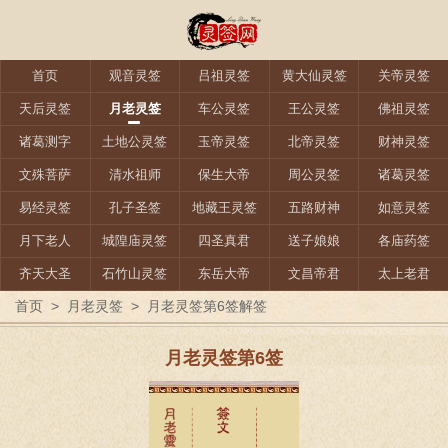
首页
观音灵签
吕祖灵签
黄大仙灵签
关帝灵签
天后灵签
月老灵签
车公灵签
王公灵签
佛祖灵签
诸葛测字
土地公灵签
玉帝灵签
北帝灵签
财神灵签
文殊菩萨
清水祖师
保生大帝
周公灵签
诸葛灵签
易经灵签
孔子圣签
地藏王灵签
五路财神
如意灵签
月下老人
城隍庙灵签
四圣真君
送子娘娘
各庙药签
齐天大圣
石竹山灵签
东岳大帝
文昌帝君
太上老君
首页
>
月老灵签
>
月老灵签第6签解签
月老灵签第6签