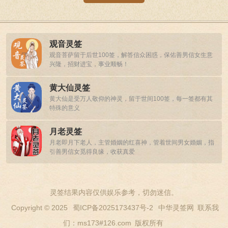
观音灵签
观音菩萨留于后世100签，解答信众困惑，保佑善男信女生意
兴隆，招财进宝，事业顺畅！
黄大仙灵签
黄大仙是受万人敬仰的神灵，留于世间100签，每一签都有其
特殊的意义
月老灵签
月老即月下老人，主管婚姻的红喜神，管着世间男女婚姻，指
引善男信女觅得良缘，收获真爱
灵签结果内容仅供娱乐参考，切勿迷信。
Copyright © 2025
蜀ICP备2025173437号-2
中华灵签网
联系我
们：ms173#126.com
版权所有